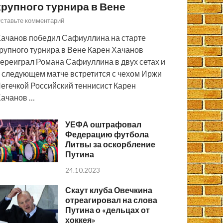
крупного турнира в Вене
ставьте комментарий
ачанов победил Сафиуллина на старте
рупного турнира в Вене Карен Хачанов
ереиграл Романа Сафиуллина в двух сетах и
 следующем матче встретится с чехом Иржи
егечкой Российский теннисист Карен
ачанов …
УЕФА оштрафовал
Федерацию футбола
Литвы за оскорбление
Путина
24.10.2023
Скаут клуба Овечкина
отреагировал на слова
Путина о «дельцах от
хоккея»