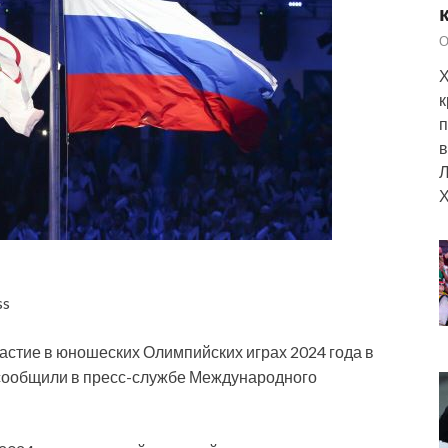
О
Х
к
п
в
Л
Х
ss
астие в юношеских Олимпийских играх 2024 года в
 сообщили в пресс-службе Международного