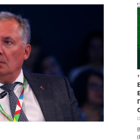
Т
О
В
(