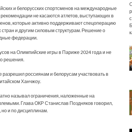
О
ийских и белорусских спортсменов на международные
р
 рекомендации не касаются атлетов, выступающих в
с
сменов, которые активно поддерживают спецоперацию
Б
 стран и другим силовым структурам. Решение о
к
дные федерации.
усов на Олимпийские игры в Париже 2024 года и не
го решения.
не разрешил россиянам и белорусам участвовать в
китайском Ханчжоу.
ратно называл ограничения, наложенные на
млемыми. Глава ОКР Станислав Поздняков говорил,
, но и по дисциплинам.