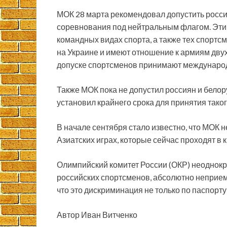
МОК 28 марта рекомендовал допустить росс
соревнования под нейтральным флагом. Эти
командных видах спорта, а также тех спорт
на Украине и имеют отношение к армиям двух
допуске спортсменов принимают междунаро
Также МОК пока не допустил россиян и белор
установил крайнего срока для принятия тако
В начале сентября стало известно, что МОК 
Азиатских играх, которые сейчас проходят в 
Олимпийский комитет России (ОКР) неоднок
российских спортсменов, абсолютно неприе
что это дискриминация не только по паспорту
Автор Иван Витченко