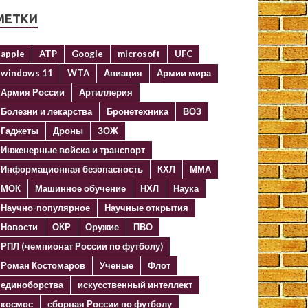
МЕТКИ
apple
ATP
Google
microsoft
UFC
windows 11
WTA
Авиация
Армии мира
Армия России
Артиллерия
Болезни и лекарства
Бронетехника
ВОЗ
Гаджеты
Дроны
ЗОЖ
Инженерные войска и транспорт
Информационная безопасность
КХЛ
ММА
МОК
Машинное обучение
НХЛ
Наука
Научно-популярное
Научные открытия
Новости
ОКР
Оружие
ПВО
РПЛ (чемпионат России по футболу)
Роман Костомаров
Ученые
Флот
единоборства
искусственный интеллект
космос
сборная России по футболу