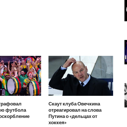
трафовал
Скаут клуба Овечкина
ю футбола
отреагировал на слова
 оскорбление
Путина о «дельцах от
хоккея»