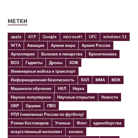
МЕТКИ
apple
ATP
Google
microsoft
UFC
windows 11
WTA
Авиация
Армии мира
Армия России
Артиллерия
Болезни и лекарства
Бронетехника
ВОЗ
Гаджеты
Дроны
ЗОЖ
Инженерные войска и транспорт
Информационная безопасность
КХЛ
ММА
МОК
Машинное обучение
НХЛ
Наука
Научно-популярное
Научные открытия
Новости
ОКР
Оружие
ПВО
РПЛ (чемпионат России по футболу)
Роман Костомаров
Ученые
Флот
единоборства
искусственный интеллект
космос