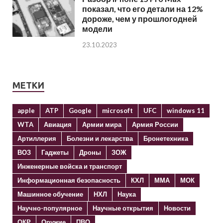
показал, что его детали на 12%
дороже, чем у прошлогодней
модели
23.10.2023
МЕТКИ
apple
ATP
Google
microsoft
UFC
windows 11
WTA
Авиация
Армии мира
Армия России
Артиллерия
Болезни и лекарства
Бронетехника
ВОЗ
Гаджеты
Дроны
ЗОЖ
Инженерные войска и транспорт
Информационная безопасность
КХЛ
ММА
МОК
Машинное обучение
НХЛ
Наука
Научно-популярное
Научные открытия
Новости
ОКР
Оружие
ПВО