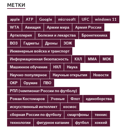
МЕТКИ
apple
ATP
Google
microsoft
UFC
windows 11
WTA
Авиация
Армии мира
Армия России
Артиллерия
Болезни и лекарства
Бронетехника
ВОЗ
Гаджеты
Дроны
ЗОЖ
Инженерные войска и транспорт
Информационная безопасность
КХЛ
ММА
МОК
Машинное обучение
НХЛ
Наука
Научно-популярное
Научные открытия
Новости
ОКР
Оружие
ПВО
РПЛ (чемпионат России по футболу)
Роман Костомаров
Ученые
Флот
единоборства
искусственный интеллект
космос
сборная России по футболу
смартфоны
теннис
технологии
фигурное катание
футбол
хоккей