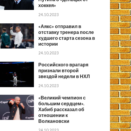
хоккея»
24.10.2023
«Аякс» отправил в
отставку тренера после
худшего старта сезона в
истории
24.10.2023
Российского вратаря
признали второй
звездой недели в НХЛ
24.10.2023
«Великий чемпион с
большим сердцем».
Хабиб рассказал об
отношении к
Волкановски
24.10.2023