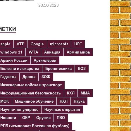
23.10.2023
МЕТКИ
apple
ATP
Google
microsoft
UFC
windows 11
WTA
Авиация
Армии мира
Армия России
Артиллерия
Болезни и лекарства
Бронетехника
ВОЗ
Гаджеты
Дроны
ЗОЖ
Инженерные войска и транспорт
Информационная безопасность
КХЛ
ММА
МОК
Машинное обучение
НХЛ
Наука
Научно-популярное
Научные открытия
Новости
ОКР
Оружие
ПВО
РПЛ (чемпионат России по футболу)