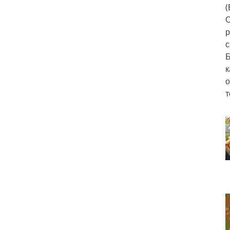
(
О
р
с
Б
к
о
т