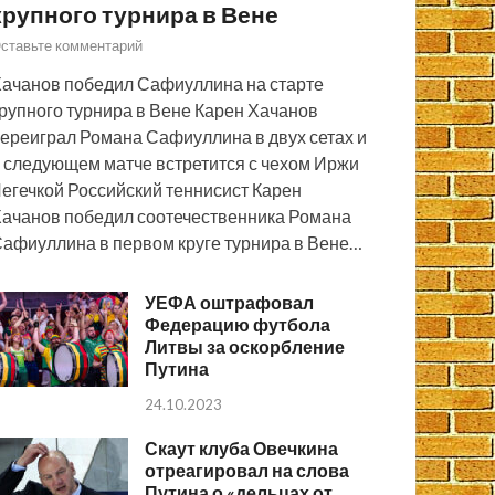
крупного турнира в Вене
ставьте комментарий
ачанов победил Сафиуллина на старте
рупного турнира в Вене Карен Хачанов
ереиграл Романа Сафиуллина в двух сетах и
 следующем матче встретится с чехом Иржи
егечкой Российский теннисист Карен
ачанов победил соотечественника Романа
афиуллина в первом круге турнира в Вене…
УЕФА оштрафовал
Федерацию футбола
Литвы за оскорбление
Путина
24.10.2023
Скаут клуба Овечкина
отреагировал на слова
Путина о «дельцах от