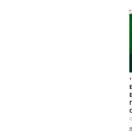
Т
О
В