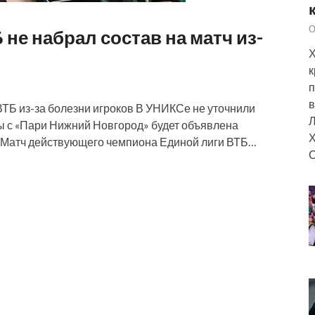
О
не набрал состав на матч из-
Х
к
п
в
ВТБ из-за болезни игроков В УНИКСе не уточнили
Л
ры с «Пари Нижний Новгород» будет объявлена
Х
 Матч действующего чемпиона Единой лиги ВТБ…
С