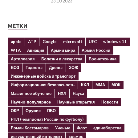
23.10.2023
МЕТКИ
apple
ATP
Google
microsoft
UFC
windows 11
WTA
Авиация
Армии мира
Армия России
Артиллерия
Болезни и лекарства
Бронетехника
ВОЗ
Гаджеты
Дроны
ЗОЖ
Инженерные войска и транспорт
Информационная безопасность
КХЛ
ММА
МОК
Машинное обучение
НХЛ
Наука
Научно-популярное
Научные открытия
Новости
ОКР
Оружие
ПВО
РПЛ (чемпионат России по футболу)
Роман Костомаров
Ученые
Флот
единоборства
искусственный интеллект
космос