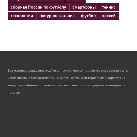
сборная России по футболу
смартфоны
теннис
технологии
фигурное катание
футбол
хоккей
Все материалы на данном сайте взяты из открытых источников и предоставляются
исключительно в ознакомительных целях. Права на материалы принадлежат их
владельцам. Администрация сайта ответственности за содержание материала
не несет.