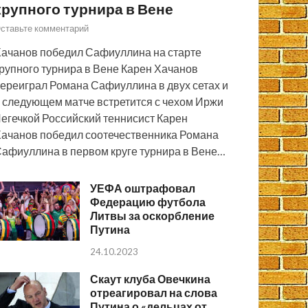
крупного турнира в Вене
ставьте комментарий
ачанов победил Сафиуллина на старте
рупного турнира в Вене Карен Хачанов
ереиграл Романа Сафиуллина в двух сетах и
 следующем матче встретится с чехом Иржи
егечкой Российский теннисист Карен
ачанов победил соотечественника Романа
афиуллина в первом круге турнира в Вене…
УЕФА оштрафовал
Федерацию футбола
Литвы за оскорбление
Путина
24.10.2023
Скаут клуба Овечкина
отреагировал на слова
Путина о «дельцах от