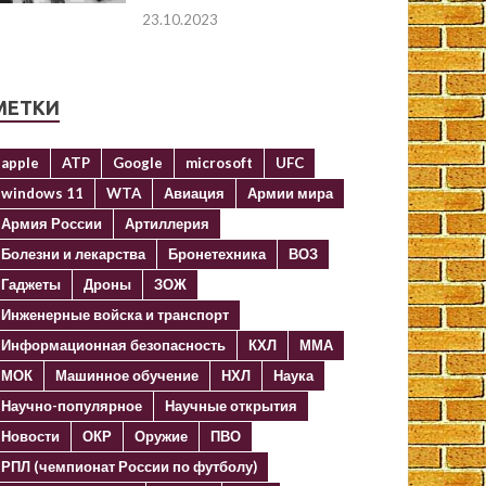
23.10.2023
МЕТКИ
apple
ATP
Google
microsoft
UFC
windows 11
WTA
Авиация
Армии мира
Армия России
Артиллерия
Болезни и лекарства
Бронетехника
ВОЗ
Гаджеты
Дроны
ЗОЖ
Инженерные войска и транспорт
Информационная безопасность
КХЛ
ММА
МОК
Машинное обучение
НХЛ
Наука
Научно-популярное
Научные открытия
Новости
ОКР
Оружие
ПВО
РПЛ (чемпионат России по футболу)