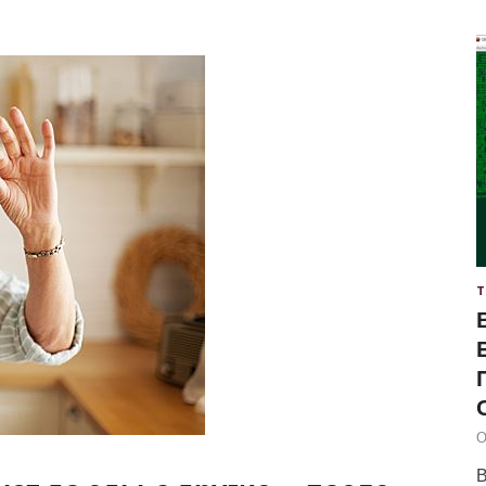
Т
О
В