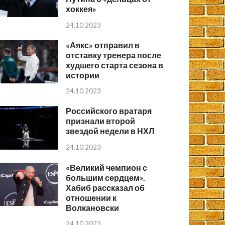
хоккея»
24.10.2023
«Аякс» отправил в
отставку тренера после
худшего старта сезона в
истории
24.10.2023
Российского вратаря
признали второй
звездой недели в НХЛ
24.10.2023
«Великий чемпион с
большим сердцем».
Хабиб рассказал об
отношении к
Волкановски
24.10.2023