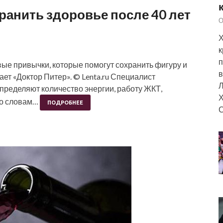
анить здоровье после 40 лет
О
Х
к
п
ые привычки, которые помогут сохранить фигуру и
в
ает «Доктор Питер». © Lenta.ru Специалист
Л
пределяют количество энергии, работу ЖКТ,
Х
По словам…
ПОДРОБНЕЕ
С