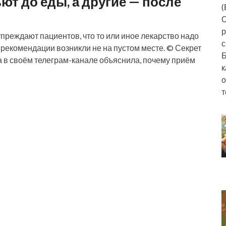
ют до еды, а другие — после
(
О
р
преждают пациентов, что то или иное лекарство надо
с
е рекомендации возникли не на пустом месте. © Секрет
Б
 в своём телеграм-канале объяснила, почему приём
к
о
т