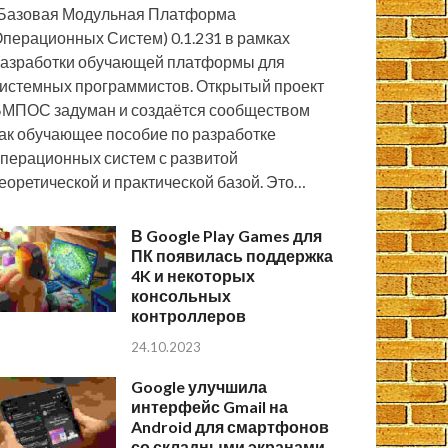
Базовая Модульная Платформа
перационных Систем) 0.1.231 в рамках
азработки обучающей платформы для
истемных программистов. Открытый проект
МПОС задуман и создаётся сообществом
ак обучающее пособие по разработке
перационных систем с развитой
еоретической и практической базой. Это…
В Google Play Games для
ПК появилась поддержка
4K и некоторых
консольных
контроллеров
24.10.2023
Google улучшила
интерфейс Gmail на
Android для смартфонов
со складными экранами