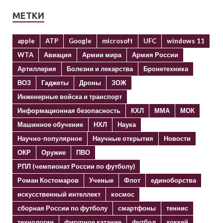
МЕТКИ
apple
ATP
Google
microsoft
UFC
windows 11
WTA
Авиация
Армии мира
Армия России
Артиллерия
Болезни и лекарства
Бронетехника
ВОЗ
Гаджеты
Дроны
ЗОЖ
Инженерные войска и транспорт
Информационная безопасность
КХЛ
ММА
МОК
Машинное обучение
НХЛ
Наука
Научно-популярное
Научные открытия
Новости
ОКР
Оружие
ПВО
РПЛ (чемпионат России по футболу)
Роман Костомаров
Ученые
Флот
единоборства
искусственный интеллект
космос
сборная России по футболу
смартфоны
теннис
технологии
фигурное катание
футбол
хоккей