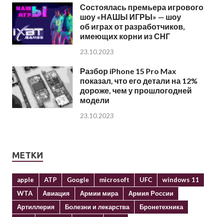
Состоялась премьера игрового
шоу «НАШЫ ИГРЫ» — шоу
об играх от разработчиков,
имеющих корни из СНГ
23.10.2023
Разбор iPhone 15 Pro Max
показал, что его детали на 12%
дороже, чем у прошлогодней
модели
23.10.2023
МЕТКИ
apple
ATP
Google
microsoft
UFC
windows 11
WTA
Авиация
Армии мира
Армия России
Артиллерия
Болезни и лекарства
Бронетехника