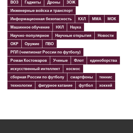
ВОЗ
Гаджеты
Дроны
ЗОЖ
Инженерные войска и транспорт
Информационная безопасность
КХЛ
ММА
МОК
Машинное обучение
НХЛ
Наука
Научно-популярное
Научные открытия
Новости
ОКР
Оружие
ПВО
РПЛ (чемпионат России по футболу)
Роман Костомаров
Ученые
Флот
единоборства
искусственный интеллект
космос
сборная России по футболу
смартфоны
теннис
технологии
фигурное катание
футбол
хоккей