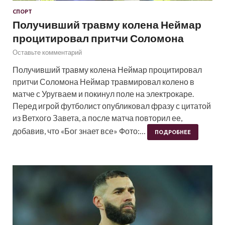
СПОРТ
Получивший травму колена Неймар
процитировал притчи Соломона
Оставьте комментарий
Получивший травму колена Неймар процитировал
притчи Соломона Неймар травмировал колено в
матче с Уругваем и покинул поле на электрокаре.
Перед игрой футболист опубликовал фразу с цитатой
из Ветхого Завета, а после матча повторил ее,
добавив, что «Бог знает все» Фото:…
ПОДРОБНЕЕ