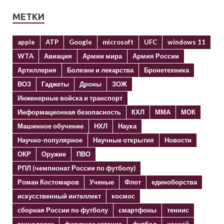
МЕТКИ
apple
ATP
Google
microsoft
UFC
windows 11
WTA
Авиация
Армии мира
Армия России
Артиллерия
Болезни и лекарства
Бронетехника
ВОЗ
Гаджеты
Дроны
ЗОЖ
Инженерные войска и транспорт
Информационная безопасность
КХЛ
ММА
МОК
Машинное обучение
НХЛ
Наука
Научно-популярное
Научные открытия
Новости
ОКР
Оружие
ПВО
РПЛ (чемпионат России по футболу)
Роман Костомаров
Ученые
Флот
единоборства
искусственный интеллект
космос
сборная России по футболу
смартфоны
теннис
технологии
фигурное катание
футбол
хоккей