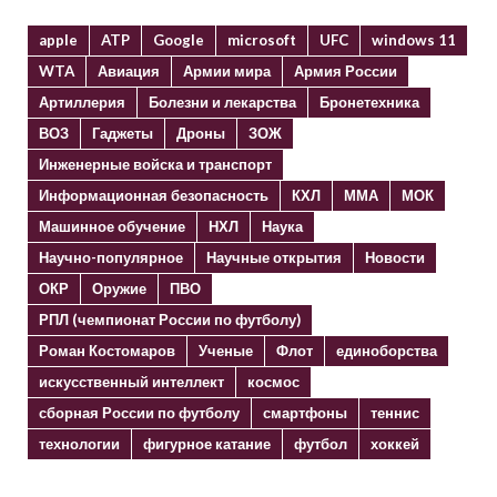
apple
ATP
Google
microsoft
UFC
windows 11
WTA
Авиация
Армии мира
Армия России
Артиллерия
Болезни и лекарства
Бронетехника
ВОЗ
Гаджеты
Дроны
ЗОЖ
Инженерные войска и транспорт
Информационная безопасность
КХЛ
ММА
МОК
Машинное обучение
НХЛ
Наука
Научно-популярное
Научные открытия
Новости
ОКР
Оружие
ПВО
РПЛ (чемпионат России по футболу)
Роман Костомаров
Ученые
Флот
единоборства
искусственный интеллект
космос
сборная России по футболу
смартфоны
теннис
технологии
фигурное катание
футбол
хоккей