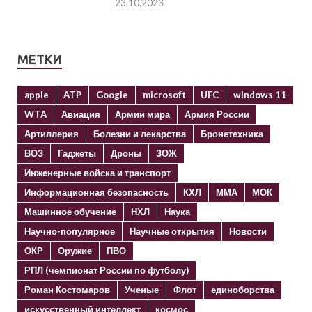
23.10.2023
МЕТКИ
apple
ATP
Google
microsoft
UFC
windows 11
WTA
Авиация
Армии мира
Армия России
Артиллерия
Болезни и лекарства
Бронетехника
ВОЗ
Гаджеты
Дроны
ЗОЖ
Инженерные войска и транспорт
Информационная безопасность
КХЛ
ММА
МОК
Машинное обучение
НХЛ
Наука
Научно-популярное
Научные открытия
Новости
ОКР
Оружие
ПВО
РПЛ (чемпионат России по футболу)
Роман Костомаров
Ученые
Флот
единоборства
искусственный интеллект
космос