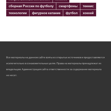
сборная России по футболу
смартфоны
теннис
технологии
фигурное катание
футбол
хоккей
Все материалы на данном сайте взяты из открытых источников и предоставляются
исключительно в ознакомительных целях. Права на материалы принадлежат их
владельцам. Администрация сайта ответственности за содержание материала
не несет.