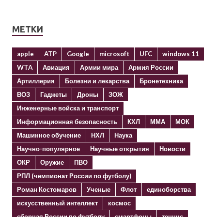
МЕТКИ
apple
ATP
Google
microsoft
UFC
windows 11
WTA
Авиация
Армии мира
Армия России
Артиллерия
Болезни и лекарства
Бронетехника
ВОЗ
Гаджеты
Дроны
ЗОЖ
Инженерные войска и транспорт
Информационная безопасность
КХЛ
ММА
МОК
Машинное обучение
НХЛ
Наука
Научно-популярное
Научные открытия
Новости
ОКР
Оружие
ПВО
РПЛ (чемпионат России по футболу)
Роман Костомаров
Ученые
Флот
единоборства
искусственный интеллект
космос
сборная России по футболу
смартфоны
теннис