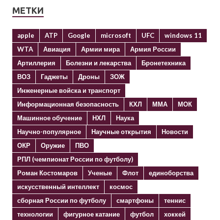
МЕТКИ
apple
ATP
Google
microsoft
UFC
windows 11
WTA
Авиация
Армии мира
Армия России
Артиллерия
Болезни и лекарства
Бронетехника
ВОЗ
Гаджеты
Дроны
ЗОЖ
Инженерные войска и транспорт
Информационная безопасность
КХЛ
ММА
МОК
Машинное обучение
НХЛ
Наука
Научно-популярное
Научные открытия
Новости
ОКР
Оружие
ПВО
РПЛ (чемпионат России по футболу)
Роман Костомаров
Ученые
Флот
единоборства
искусственный интеллект
космос
сборная России по футболу
смартфоны
теннис
технологии
фигурное катание
футбол
хоккей