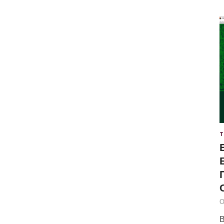
Т
О
В