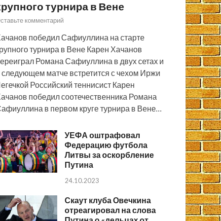
крупного турнира в Вене
ставьте комментарий
ачанов победил Сафиуллина на старте
рупного турнира в Вене Карен Хачанов
ереиграл Романа Сафиуллина в двух сетах и
 следующем матче встретится с чехом Иржи
егечкой Российский теннисист Карен
ачанов победил соотечественника Романа
афиуллина в первом круге турнира в Вене…
УЕФА оштрафовал
Федерацию футбола
Литвы за оскорбление
Путина
24.10.2023
Скаут клуба Овечкина
отреагировал на слова
Путина о «дельцах от