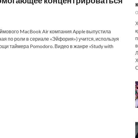
помогающее концентрироваться
О
Х
к
ймового MacBook Air компания Apple выпустила
п
ная по роли в сериале «Эйфория») учится, используя
в
щи таймера Pomodoro. Видео в жанре «Study with
Л
Х
С