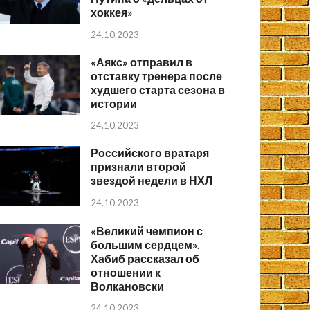
хоккея»
24.10.2023
«Аякс» отправил в
отставку тренера после
худшего старта сезона в
истории
24.10.2023
Российского вратаря
признали второй
звездой недели в НХЛ
24.10.2023
«Великий чемпион с
большим сердцем».
Хабиб рассказал об
отношении к
Волкановски
24.10.2023