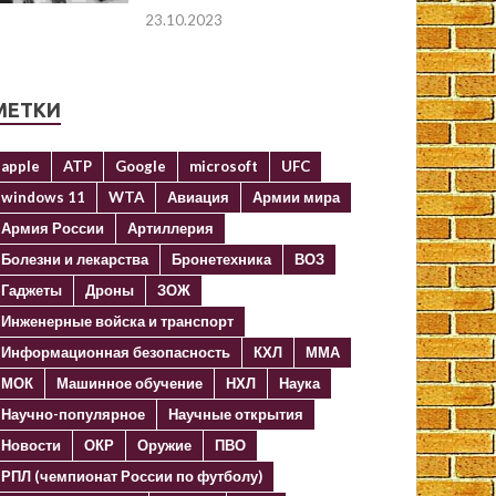
23.10.2023
МЕТКИ
apple
ATP
Google
microsoft
UFC
windows 11
WTA
Авиация
Армии мира
Армия России
Артиллерия
Болезни и лекарства
Бронетехника
ВОЗ
Гаджеты
Дроны
ЗОЖ
Инженерные войска и транспорт
Информационная безопасность
КХЛ
ММА
МОК
Машинное обучение
НХЛ
Наука
Научно-популярное
Научные открытия
Новости
ОКР
Оружие
ПВО
РПЛ (чемпионат России по футболу)