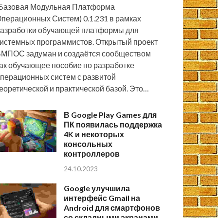
Базовая Модульная Платформа
перационных Систем) 0.1.231 в рамках
азработки обучающей платформы для
истемных программистов. Открытый проект
МПОС задуман и создаётся сообществом
ак обучающее пособие по разработке
перационных систем с развитой
еоретической и практической базой. Это…
В Google Play Games для
ПК появилась поддержка
4K и некоторых
консольных
контроллеров
24.10.2023
Google улучшила
интерфейс Gmail на
Android для смартфонов
со складными экранами