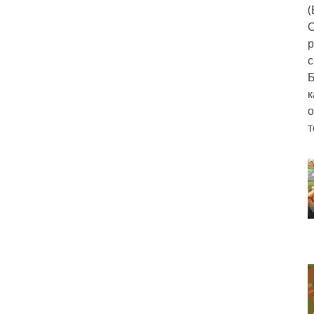
(
О
р
с
Б
к
о
т