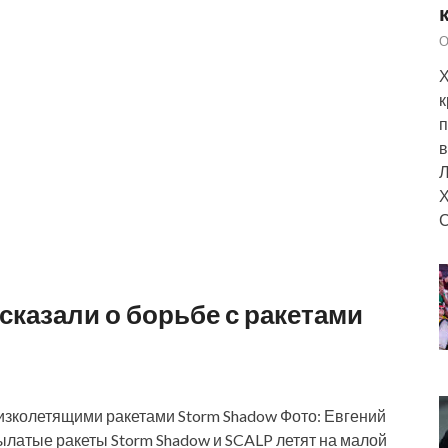
О
Х
к
п
в
Л
Х
С
сказали о борьбе с ракетами
низколетящими ракетами Storm Shadow Фото: Евгений
латые ракеты Storm Shadow и SCALP летят на малой