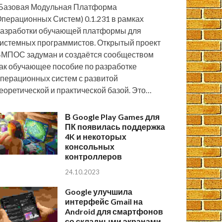
Базовая Модульная Платформа
перационных Систем) 0.1.231 в рамках
азработки обучающей платформы для
истемных программистов. Открытый проект
МПОС задуман и создаётся сообществом
ак обучающее пособие по разработке
перационных систем с развитой
еоретической и практической базой. Это…
В Google Play Games для
ПК появилась поддержка
4K и некоторых
консольных
контроллеров
24.10.2023
Google улучшила
интерфейс Gmail на
Android для смартфонов
со складными экранами