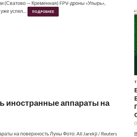
и (Сватово — Кременная) FPV-дроны «Упырь»,
 уже успел…
ПОДРОБНЕЕ
Т
ь иностранные аппараты на
О
ты на поверхность Луны Фото: Ali Jarekji / Reuters
В