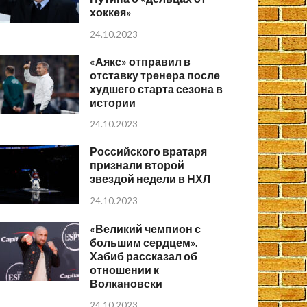
хоккея»
24.10.2023
«Аякс» отправил в
отставку тренера после
худшего старта сезона в
истории
24.10.2023
Российского вратаря
признали второй
звездой недели в НХЛ
24.10.2023
«Великий чемпион с
большим сердцем».
Хабиб рассказал об
отношении к
Волкановски
24.10.2023