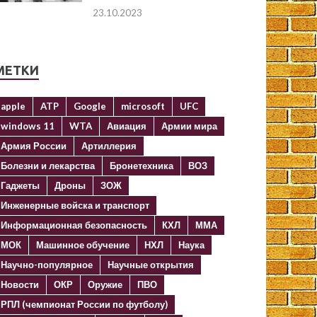
23.10.2023
МЕТКИ
apple
ATP
Google
microsoft
UFC
windows 11
WTA
Авиация
Армии мира
Армия России
Артиллерия
Болезни и лекарства
Бронетехника
ВОЗ
Гаджеты
Дроны
ЗОЖ
Инженерные войска и транспорт
Информационная безопасность
КХЛ
ММА
МОК
Машинное обучение
НХЛ
Наука
Научно-популярное
Научные открытия
Новости
ОКР
Оружие
ПВО
РПЛ (чемпионат России по футболу)