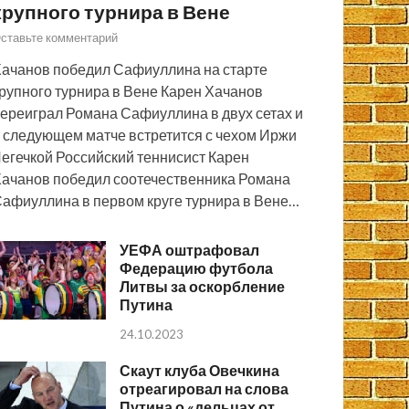
крупного турнира в Вене
ставьте комментарий
ачанов победил Сафиуллина на старте
рупного турнира в Вене Карен Хачанов
ереиграл Романа Сафиуллина в двух сетах и
 следующем матче встретится с чехом Иржи
егечкой Российский теннисист Карен
ачанов победил соотечественника Романа
афиуллина в первом круге турнира в Вене…
УЕФА оштрафовал
Федерацию футбола
Литвы за оскорбление
Путина
24.10.2023
Скаут клуба Овечкина
отреагировал на слова
Путина о «дельцах от