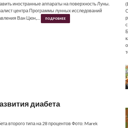
тавить иностранные аппараты на поверхность Луны.
(
иалист центра Программы лунных исследований
О
р
равления Ван Цюн,…
ПОДРОБНЕЕ
с
Б
к
о
т
азвития диабета
бета второго типа на 28 процентов Фото: Marek