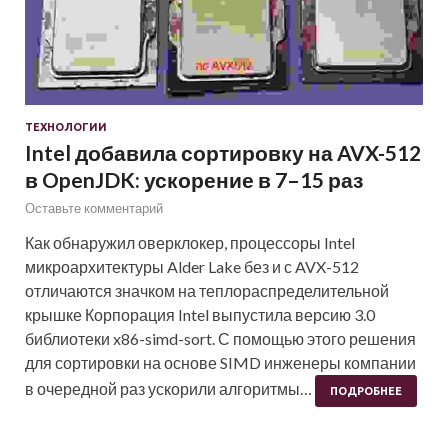
ТЕХНОЛОГИИ
Intel добавила сортировку на AVX-512
в OpenJDK: ускорение в 7–15 раз
Оставьте комментарий
Как обнаружил оверклокер, процессоры Intel
микроархитектуры Alder Lake без и с AVX-512
отличаются значком на теплораспределительной
крышке Корпорация Intel выпустила версию 3.0
библиотеки x86-simd-sort. С помощью этого решения
для сортировки на основе SIMD инженеры компании
в очередной раз ускорили алгоритмы…
ПОДРОБНЕЕ