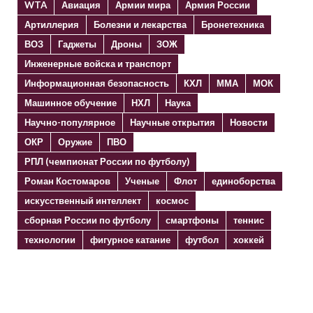
WTA
Авиация
Армии мира
Армия России
Артиллерия
Болезни и лекарства
Бронетехника
ВОЗ
Гаджеты
Дроны
ЗОЖ
Инженерные войска и транспорт
Информационная безопасность
КХЛ
ММА
МОК
Машинное обучение
НХЛ
Наука
Научно-популярное
Научные открытия
Новости
ОКР
Оружие
ПВО
РПЛ (чемпионат России по футболу)
Роман Костомаров
Ученые
Флот
единоборства
искусственный интеллект
космос
сборная России по футболу
смартфоны
теннис
технологии
фигурное катание
футбол
хоккей