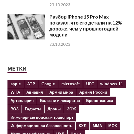
23.10.2023
Разбор iPhone 15 Pro Max
показал, что его детали на 12%
дороже, чем у прошлогодней
модели
23.10.2023
МЕТКИ
apple
ATP
Google
microsoft
UFC
windows 11
WTA
Авиация
Армии мира
Армия России
Артиллерия
Болезни и лекарства
Бронетехника
ВОЗ
Гаджеты
Дроны
ЗОЖ
Инженерные войска и транспорт
Информационная безопасность
КХЛ
ММА
МОК
Машинное обучение
НХЛ
Наука