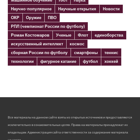
Научно-популярное
Научные открытия
Новости
ОКР
Оружие
ПВО
РПЛ (чемпионат России по футболу)
Роман Костомаров
Ученые
Флот
единоборства
искусственный интеллект
космос
сборная России по футболу
смартфоны
теннис
технологии
фигурное катание
футбол
хоккей
Все материалы на данном сайте взяты из открытых источников и предоставляются
исключительно в ознакомительных целях. Права на материалы принадлежат их
владельцам. Администрация сайта ответственности за содержание материала
не несет.