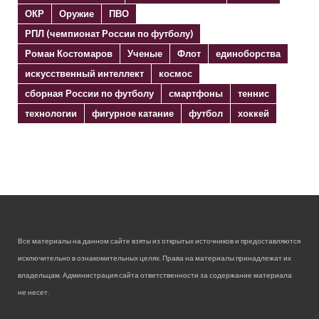
ОКР
Оружие
ПВО
РПЛ (чемпионат России по футболу)
Роман Костомаров
Ученые
Флот
единоборства
искусственный интеллект
космос
сборная России по футболу
смартфоны
теннис
технологии
фигурное катание
футбол
хоккей
Все материалы на данном сайте взяты из открытых источников и предоставляются
исключительно в ознакомительных целях. Права на материалы принадлежат их
владельцам. Администрация сайта ответственности за содержание материала
не несет.