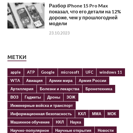
Разбор iPhone 15 Pro Max
показал, что его детали на 12%
дороже, чем у прошлогодней
модели
23.10.2023
МЕТКИ
apple
ATP
Google
microsoft
UFC
windows 11
WTA
Авиация
Армии мира
Армия России
Артиллерия
Болезни и лекарства
Бронетехника
ВОЗ
Гаджеты
Дроны
ЗОЖ
Инженерные войска и транспорт
Информационная безопасность
КХЛ
ММА
МОК
Машинное обучение
НХЛ
Наука
Научно-популярное
Научные открытия
Новости