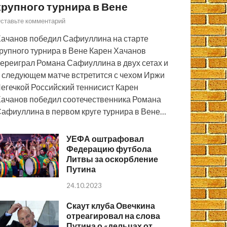
крупного турнира в Вене
ставьте комментарий
ачанов победил Сафиуллина на старте
рупного турнира в Вене Карен Хачанов
ереиграл Романа Сафиуллина в двух сетах и
 следующем матче встретится с чехом Иржи
егечкой Российский теннисист Карен
ачанов победил соотечественника Романа
афиуллина в первом круге турнира в Вене…
УЕФА оштрафовал
Федерацию футбола
Литвы за оскорбление
Путина
24.10.2023
Скаут клуба Овечкина
отреагировал на слова
Путина о «дельцах от