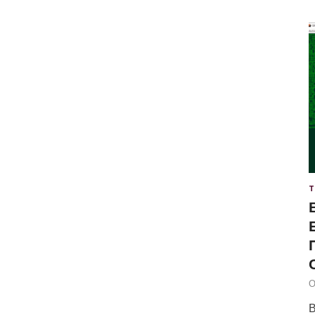
Т
О
В