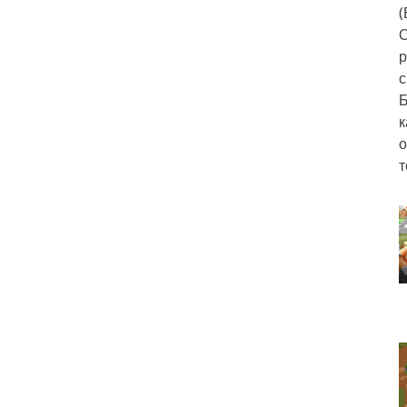
(
О
р
с
Б
к
о
т