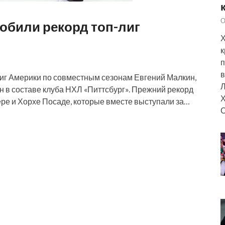
О
побили рекорд топ-лиг
Х
к
п
в
лиг Америки по совместным сезонам Евгений Малкин,
Л
он в составе клуба НХЛ «Питтсбург». Прежний рекорд
Х
ре и Хорхе Посаде, которые вместе выступали за…
С