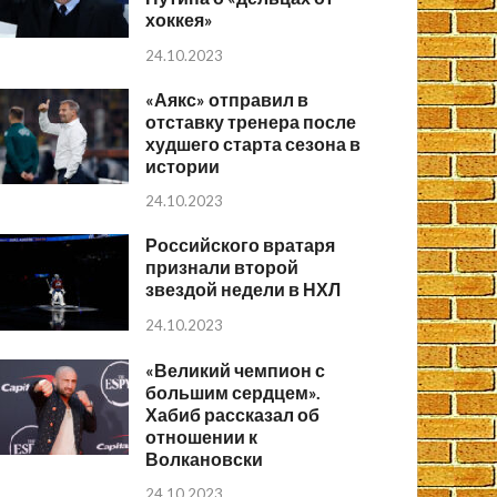
хоккея»
24.10.2023
«Аякс» отправил в
отставку тренера после
худшего старта сезона в
истории
24.10.2023
Российского вратаря
признали второй
звездой недели в НХЛ
24.10.2023
«Великий чемпион с
большим сердцем».
Хабиб рассказал об
отношении к
Волкановски
24.10.2023