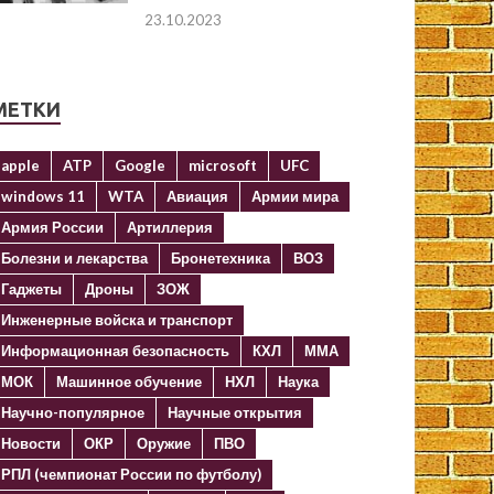
23.10.2023
МЕТКИ
apple
ATP
Google
microsoft
UFC
windows 11
WTA
Авиация
Армии мира
Армия России
Артиллерия
Болезни и лекарства
Бронетехника
ВОЗ
Гаджеты
Дроны
ЗОЖ
Инженерные войска и транспорт
Информационная безопасность
КХЛ
ММА
МОК
Машинное обучение
НХЛ
Наука
Научно-популярное
Научные открытия
Новости
ОКР
Оружие
ПВО
РПЛ (чемпионат России по футболу)