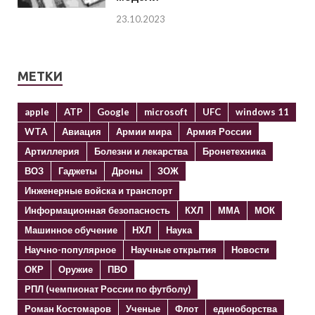
23.10.2023
МЕТКИ
apple
ATP
Google
microsoft
UFC
windows 11
WTA
Авиация
Армии мира
Армия России
Артиллерия
Болезни и лекарства
Бронетехника
ВОЗ
Гаджеты
Дроны
ЗОЖ
Инженерные войска и транспорт
Информационная безопасность
КХЛ
ММА
МОК
Машинное обучение
НХЛ
Наука
Научно-популярное
Научные открытия
Новости
ОКР
Оружие
ПВО
РПЛ (чемпионат России по футболу)
Роман Костомаров
Ученые
Флот
единоборства