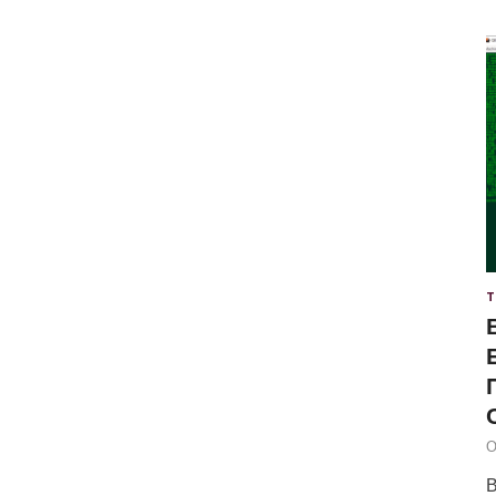
Т
О
В