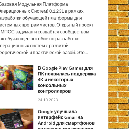
Базовая Модульная Платформа
перационных Систем) 0.1.231 в рамках
азработки обучающей платформы для
истемных программистов. Открытый проект
МПОС задуман и создаётся сообществом
ак обучающее пособие по разработке
перационных систем с развитой
еоретической и практической базой. Это…
В Google Play Games для
ПК появилась поддержка
4K и некоторых
консольных
контроллеров
24.10.2023
Google улучшила
интерфейс Gmail на
Android для смартфонов
со складными экранами