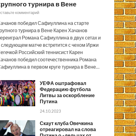
крупного турнира в Вене
ставьте комментарий
ачанов победил Сафиуллина на старте
рупного турнира в Вене Карен Хачанов
ереиграл Романа Сафиуллина в двух сетах и
 следующем матче встретится с чехом Иржи
егечкой Российский теннисист Карен
ачанов победил соотечественника Романа
афиуллина в первом круге турнира в Вене…
УЕФА оштрафовал
Федерацию футбола
Литвы за оскорбление
Путина
24.10.2023
Скаут клуба Овечкина
отреагировал на слова
Путина о «дельцах от