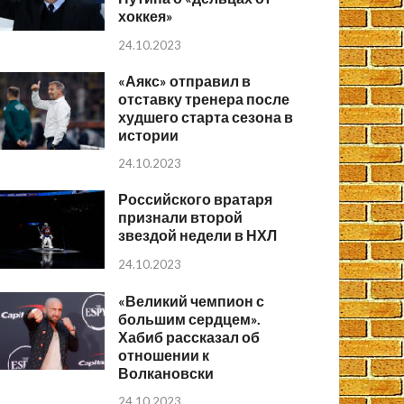
хоккея»
24.10.2023
«Аякс» отправил в
отставку тренера после
худшего старта сезона в
истории
24.10.2023
Российского вратаря
признали второй
звездой недели в НХЛ
24.10.2023
«Великий чемпион с
большим сердцем».
Хабиб рассказал об
отношении к
Волкановски
24.10.2023