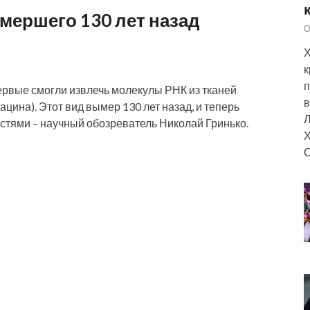
мершего 130 лет назад
О
Х
к
п
ервые смогли извлечь молекулы РНК из тканей
в
цина). Этот вид вымер 130 лет назад, и теперь
Л
стями – научный обозреватель Николай Гринько.
Х
С