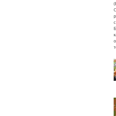
(
О
р
с
Б
к
о
т