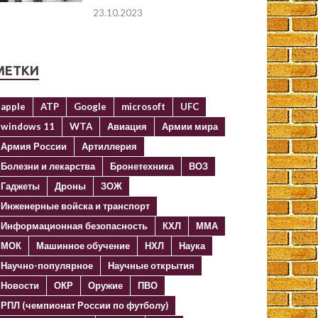
23.10.2023
МЕТКИ
apple
ATP
Google
microsoft
UFC
windows 11
WTA
Авиация
Армии мира
Армия России
Артиллерия
Болезни и лекарства
Бронетехника
ВОЗ
Гаджеты
Дроны
ЗОЖ
Инженерные войска и транспорт
Информационная безопасность
КХЛ
ММА
МОК
Машинное обучение
НХЛ
Наука
Научно-популярное
Научные открытия
Новости
ОКР
Оружие
ПВО
РПЛ (чемпионат России по футболу)