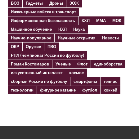
ВОЗ
Гаджеты
Дроны
ЗОЖ
Инженерные войска и транспорт
Информационная безопасность
КХЛ
ММА
МОК
Машинное обучение
НХЛ
Наука
Научно-популярное
Научные открытия
Новости
ОКР
Оружие
ПВО
РПЛ (чемпионат России по футболу)
Роман Костомаров
Ученые
Флот
единоборства
искусственный интеллект
космос
сборная России по футболу
смартфоны
теннис
технологии
фигурное катание
футбол
хоккей