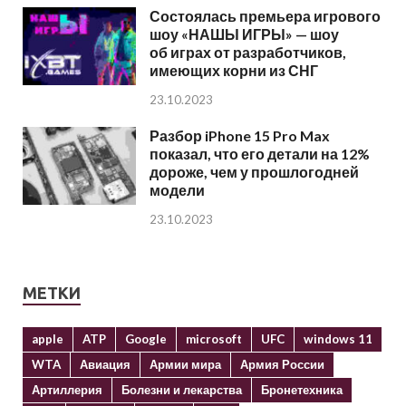
Состоялась премьера игрового
шоу «НАШЫ ИГРЫ» — шоу
об играх от разработчиков,
имеющих корни из СНГ
23.10.2023
Разбор iPhone 15 Pro Max
показал, что его детали на 12%
дороже, чем у прошлогодней
модели
23.10.2023
МЕТКИ
apple
ATP
Google
microsoft
UFC
windows 11
WTA
Авиация
Армии мира
Армия России
Артиллерия
Болезни и лекарства
Бронетехника