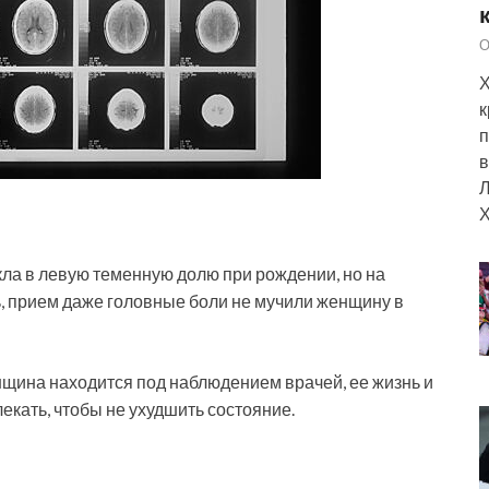
О
Х
к
п
в
Л
Х
кла в левую теменную долю при рождении, но на
ь, прием даже головные боли не мучили женщину в
нщина находится под наблюдением врачей, ее жизнь и
екать, чтобы не ухудшить состояние.