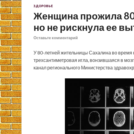
ЗДОРОВЬЕ
Женщина прожила 80 л
но не рискнула ее в
Оставьте комментарий
У 80-летней жительницы Сахалина во время
трехсантиметровая игла, вонзившаяся в мозг
канал регионального Министерства здравох