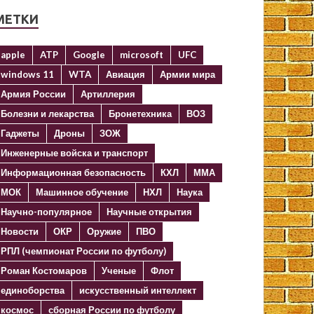
МЕТКИ
apple
ATP
Google
microsoft
UFC
windows 11
WTA
Авиация
Армии мира
Армия России
Артиллерия
Болезни и лекарства
Бронетехника
ВОЗ
Гаджеты
Дроны
ЗОЖ
Инженерные войска и транспорт
Информационная безопасность
КХЛ
ММА
МОК
Машинное обучение
НХЛ
Наука
Научно-популярное
Научные открытия
Новости
ОКР
Оружие
ПВО
РПЛ (чемпионат России по футболу)
Роман Костомаров
Ученые
Флот
единоборства
искусственный интеллект
космос
сборная России по футболу