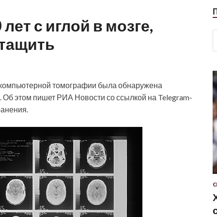
ет с иглой в мозге,
ытащить
 компьютерной томографии была обнаружена
. Об этом пишет РИА Новости со ссылкой на Telegram-
ранения.
С