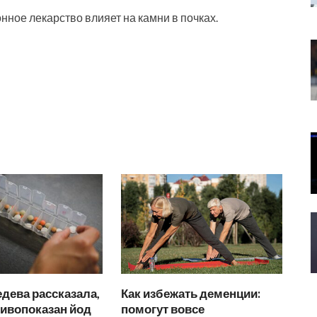
нное лекарство влияет на камни в почках.
дева рассказала,
Как избежать деменции:
тивопоказан йод
помогут вовсе