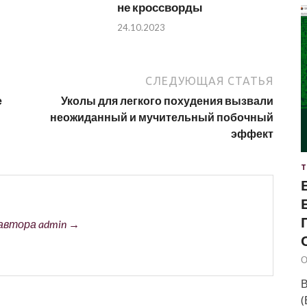
не кроссворды
24.10.2023
СЛЕДУЮЩАЯ СТАТЬЯ
е
Уколы для легкого похудения вызвали
неожиданный и мучительный побочный
эффект
Т
автора admin →
О
В
(