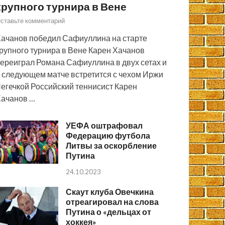
крупного турнира в Вене
ставьте комментарий
ачанов победил Сафиуллина на старте
рупного турнира в Вене Карен Хачанов
ереиграл Романа Сафиуллина в двух сетах и
 следующем матче встретится с чехом Иржи
егечкой Российский теннисист Карен
ачанов …
УЕФА оштрафовал
Федерацию футбола
Литвы за оскорбление
Путина
24.10.2023
Скаут клуба Овечкина
отреагировал на слова
Путина о «дельцах от
хоккея»