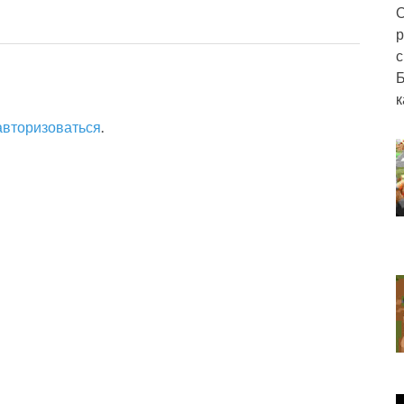
О
р
с
Б
к
авторизоваться
.