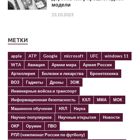
модели
23.10.2023
МЕТКИ
apple
ATP
Google
microsoft
UFC
windows 11
WTA
Авиация
Армии мира
Армия России
Артиллерия
Болезни и лекарства
Бронетехника
ВОЗ
Гаджеты
Дроны
ЗОЖ
Инженерные войска и транспорт
Информационная безопасность
КХЛ
ММА
МОК
Машинное обучение
НХЛ
Наука
Научно-популярное
Научные открытия
Новости
ОКР
Оружие
ПВО
РПЛ (чемпионат России по футболу)