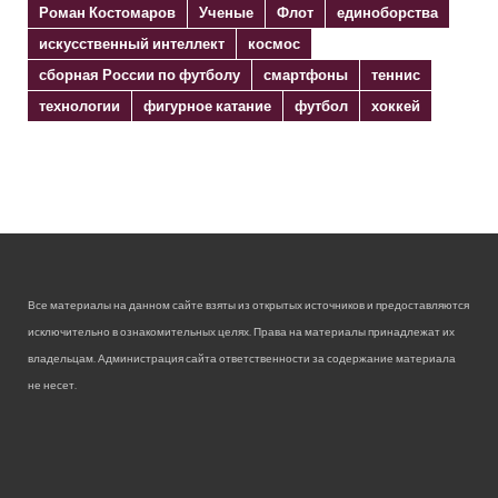
Роман Костомаров
Ученые
Флот
единоборства
искусственный интеллект
космос
сборная России по футболу
смартфоны
теннис
технологии
фигурное катание
футбол
хоккей
Все материалы на данном сайте взяты из открытых источников и предоставляются
исключительно в ознакомительных целях. Права на материалы принадлежат их
владельцам. Администрация сайта ответственности за содержание материала
не несет.