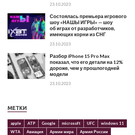
23.10.2023
Состоялась премьера игрового
шоу «НАШЫ ИГРЫ» — шоу
об играх от разработчиков,
имеющих корни из СНГ
23.10.2023
Разбор iPhone 15 Pro Max
показал, что его детали на 12%
дороже, чем у прошлогодней
модели
23.10.2023
МЕТКИ
apple
ATP
Google
microsoft
UFC
windows 11
WTA
Авиация
Армии мира
Армия России