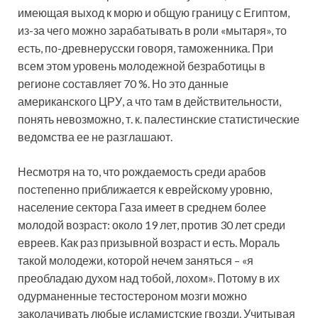
имеющая выход к морю и общую границу с Египтом,
из-за чего можно зарабатывать в роли «мытаря», то
есть, по-древнерусски говоря, таможенника. При
всем этом уровень молодежной безработицы в
регионе составляет 70 %. Но это данные
американского ЦРУ, а что там в действительности,
понять невозможно, т. к. палестинские статистические
ведомства ее не разглашают.
Несмотря на то, что рождаемость среди арабов
постепенно приближается к еврейскому уровню,
население сектора Газа имеет в среднем более
молодой возраст: около 19 лет, против 30 лет среди
евреев. Как раз призывной возраст и есть. Мораль
такой молодежи, которой нечем заняться – «я
преобладаю духом над тобой, лохом». Потому в их
одурманенные тестостероном мозги можно
заколачивать любые исламистские гвозди. Учитывая