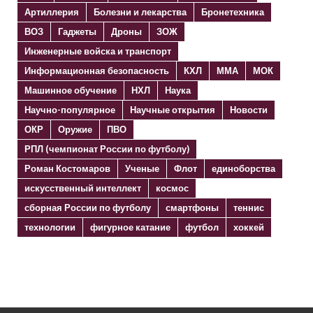
Артиллерия
Болезни и лекарства
Бронетехника
ВОЗ
Гаджеты
Дроны
ЗОЖ
Инженерные войска и транспорт
Информационная безопасность
КХЛ
ММА
МОК
Машинное обучение
НХЛ
Наука
Научно-популярное
Научные открытия
Новости
ОКР
Оружие
ПВО
РПЛ (чемпионат России по футболу)
Роман Костомаров
Ученые
Флот
единоборства
искусственный интеллект
космос
сборная России по футболу
смартфоны
теннис
технологии
фигурное катание
футбол
хоккей