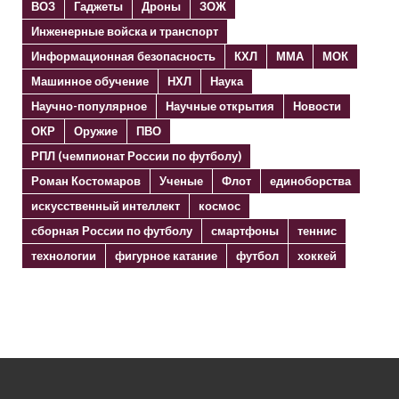
ВОЗ
Гаджеты
Дроны
ЗОЖ
Инженерные войска и транспорт
Информационная безопасность
КХЛ
ММА
МОК
Машинное обучение
НХЛ
Наука
Научно-популярное
Научные открытия
Новости
ОКР
Оружие
ПВО
РПЛ (чемпионат России по футболу)
Роман Костомаров
Ученые
Флот
единоборства
искусственный интеллект
космос
сборная России по футболу
смартфоны
теннис
технологии
фигурное катание
футбол
хоккей