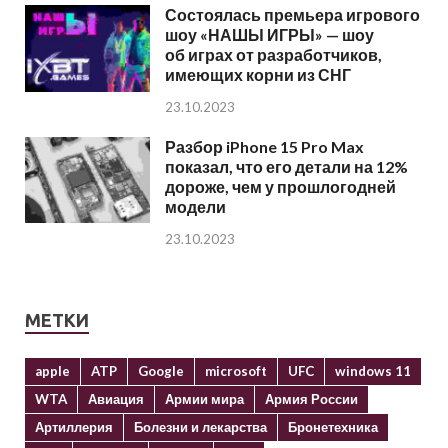
Состоялась премьера игрового
шоу «НАШЫ ИГРЫ» — шоу
об играх от разработчиков,
имеющих корни из СНГ
23.10.2023
Разбор iPhone 15 Pro Max
показал, что его детали на 12%
дороже, чем у прошлогодней
модели
23.10.2023
МЕТКИ
apple
ATP
Google
microsoft
UFC
windows 11
WTA
Авиация
Армии мира
Армия России
Артиллерия
Болезни и лекарства
Бронетехника