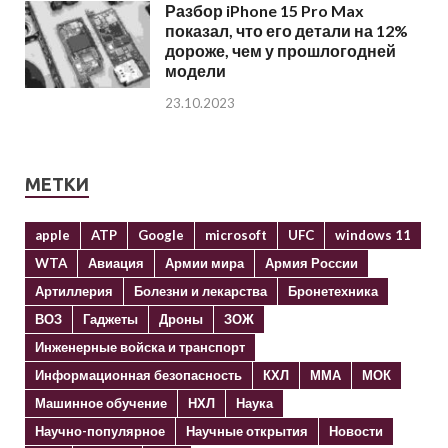
Разбор iPhone 15 Pro Max
показал, что его детали на 12%
дороже, чем у прошлогодней
модели
23.10.2023
МЕТКИ
apple
ATP
Google
microsoft
UFC
windows 11
WTA
Авиация
Армии мира
Армия России
Артиллерия
Болезни и лекарства
Бронетехника
ВОЗ
Гаджеты
Дроны
ЗОЖ
Инженерные войска и транспорт
Информационная безопасность
КХЛ
ММА
МОК
Машинное обучение
НХЛ
Наука
Научно-популярное
Научные открытия
Новости