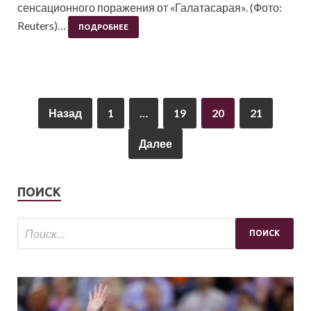
сенсационного поражения от «Галатасарая». (Фото:
Reuters)…
ПОДРОБНЕЕ
Назад
1
…
19
20
21
Далее
ПОИСК