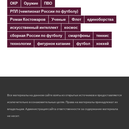
ОКР
Оружие
ПВО
РПЛ (чемпионат России по футболу)
Роман Костомаров
Ученые
Флот
единоборства
искусственный интеллект
космос
сборная России по футболу
смартфоны
теннис
технологии
фигурное катание
футбол
хоккей
Все материалы на данном сайте взяты из открытых источников и предоставляются
исключительно в ознакомительных целях. Права на материалы принадлежат их
владельцам. Администрация сайта ответственности за содержание материала
не несет.