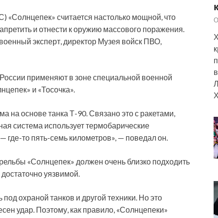
С) «Солнцепек» считается настолько мощной, что
О
апретить и отнести к оружию массового поражения.
Х
 военный эксперт, директор Музея войск ПВО,
к
п
в
 России применяют в зоне специальной военной
Л
цепек» и «Тосочка».
Х
ма на основе танка Т-90. Связано это с ракетами,
тная система использует термобарические
— где-то пять-семь километров», — поведал он.
трельбы «Солнцепек» должен очень близко подходить
 достаточно уязвимой.
 под охраной танков и другой техники. Но это
есен удар. Поэтому, как правило, «Солнцепеки»