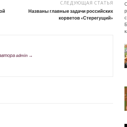
СЛЕДУЮЩАЯ СТАТЬЯ
О
р
бой
Названы главные задачи российских
с
корветов «Стерегущий»
Б
к
автора admin →