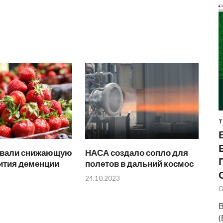
Т
звали снижающую
НАСА создало сопло для
ития деменции
полетов в дальний космос
24.10.2023
О
В
(