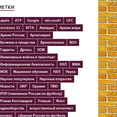
МЕТКИ
apple
ATP
Google
microsoft
UFC
windows 11
WTA
Авиация
Армии мира
Армия России
Артиллерия
Болезни и лекарства
Бронетехника
ВОЗ
Гаджеты
Дроны
ЗОЖ
Инженерные войска и транспорт
Информационная безопасность
КХЛ
ММА
МОК
Машинное обучение
НХЛ
Наука
Научно-популярное
Научные открытия
Новости
ОКР
Оружие
ПВО
РПЛ (чемпионат России по футболу)
Роман Костомаров
Ученые
Флот
единоборства
искусственный интеллект
космос
сборная России по футболу