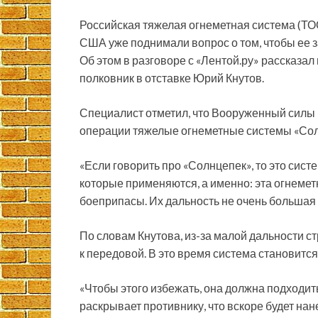
Российская тяжелая огнеметная система (ТО
США уже поднимали вопрос о том, чтобы ее з
Об этом в разговоре с «Лентой.ру» рассказал
полковник в отставке Юрий Кнутов.
Специалист отметил, что Вооруженный силы
операции тяжелые огнеметные системы «Солн
«Если говорить про «Солнцепек», то это систе
которые применяются, а именно: эта огнеме
боеприпасы. Их дальность не очень большая 
По словам Кнутова, из-за малой дальности с
к передовой. В это время система становится
«Чтобы этого избежать, она должна подходить
раскрывает противнику, что вскоре будет нан