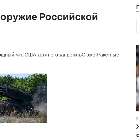
оружие Российской
ощный, что США хотят его запретитьСюжетРакетные
С