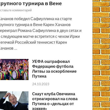
крупного турнира в Вене
ставьте комментарий
ачанов победил Сафиуллина на старте
рупного турнира в Вене Карен Хачанов
ереиграл Романа Сафиуллина в двух сетах и
 следующем матче встретится с чехом Иржи
егечкой Российский теннисист Карен
ачанов …
УЕФА оштрафовал
Федерацию футбола
Литвы за оскорбление
Путина
24.10.2023
Скаут клуба Овечкина
отреагировал на слова
Путина о «дельцах от
хоккея»