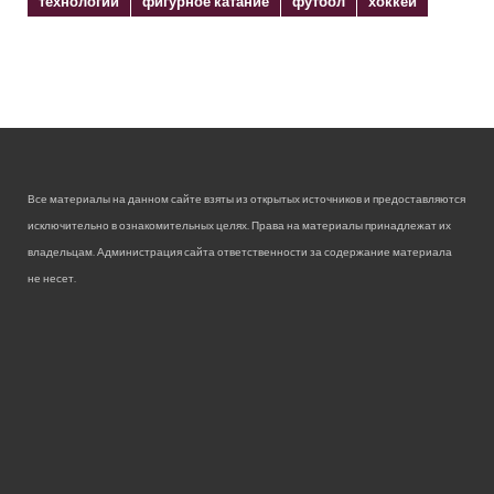
технологии
фигурное катание
футбол
хоккей
Все материалы на данном сайте взяты из открытых источников и предоставляются
исключительно в ознакомительных целях. Права на материалы принадлежат их
владельцам. Администрация сайта ответственности за содержание материала
не несет.