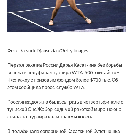
Фото: Kevork Djansezian/Getty Images
Первая ракетка России Дарья Касаткина без борьбы
вышла в полуфинал турнира WTA-500 в китайском
Чжэнчжоу с призовым фондом более $780 тыс. Об
этом сообщила пресс-служба WTA.
Россиянка должна была сыграть в четвертьфинале с
туниской Онс Жабер, седьмой ракеткой мира, но она
снялась с турнира из-за травмы колена.
В полуфинале соперницей Касаткиной будет чешка