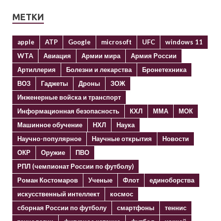
МЕТКИ
apple
ATP
Google
microsoft
UFC
windows 11
WTA
Авиация
Армии мира
Армия России
Артиллерия
Болезни и лекарства
Бронетехника
ВОЗ
Гаджеты
Дроны
ЗОЖ
Инженерные войска и транспорт
Информационная безопасность
КХЛ
ММА
МОК
Машинное обучение
НХЛ
Наука
Научно-популярное
Научные открытия
Новости
ОКР
Оружие
ПВО
РПЛ (чемпионат России по футболу)
Роман Костомаров
Ученые
Флот
единоборства
искусственный интеллект
космос
сборная России по футболу
смартфоны
теннис