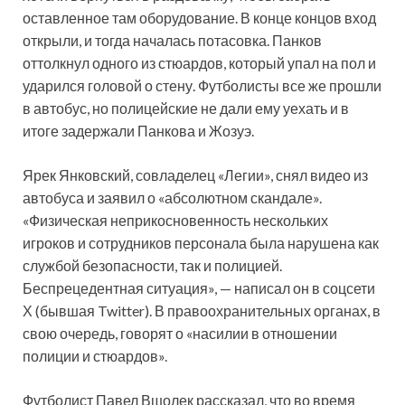
оставленное там оборудование. В конце концов вход
открыли, и тогда началась потасовка. Панков
оттолкнул одного из стюардов, который упал на пол и
ударился головой о стену. Футболисты все же прошли
в автобус, но полицейские не дали ему уехать и в
итоге задержали Панкова и Жозуэ.
Ярек Янковский, совладелец «Легии», снял видео из
автобуса и заявил о «абсолютном скандале».
«Физическая неприкосновенность нескольких
игроков и сотрудников персонала была нарушена как
службой безопасности, так и полицией.
Беспрецедентная ситуация», — написал он в соцсети
Х (бывшая Twitter). В правоохранительных органах, в
свою очередь, говорят о «насилии в отношении
полиции и стюардов».
Футболист Павел Вшолек рассказал, что во время