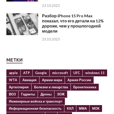
23.10.2023
Разбор iPhone 15 Pro Max
показал, что его детали на 12%
дороже, чем у прошлогодней
модели
23.10.2023
МЕТКИ
apple
ATP
Google
microsoft
UFC
windows 11
WTA
Авиация
Армии мира
Армия России
Артиллерия
Болезни и лекарства
Бронетехника
ВОЗ
Гаджеты
Дроны
ЗОЖ
Инженерные войска и транспорт
Информационная безопасность
КХЛ
ММА
МОК