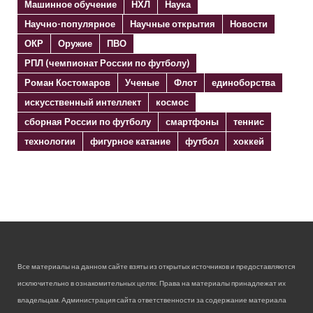
Машинное обучение
НХЛ
Наука
Научно-популярное
Научные открытия
Новости
ОКР
Оружие
ПВО
РПЛ (чемпионат России по футболу)
Роман Костомаров
Ученые
Флот
единоборства
искусственный интеллект
космос
сборная России по футболу
смартфоны
теннис
технологии
фигурное катание
футбол
хоккей
Все материалы на данном сайте взяты из открытых источников и предоставляются
исключительно в ознакомительных целях. Права на материалы принадлежат их
владельцам. Администрация сайта ответственности за содержание материала