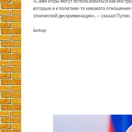
«Сами Игры могут использоваться как инстр
которые и к политике-то никакого отношения 
этнической дискриминации», — сказал Путин.
&nbsp