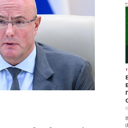
Т
О
В
(