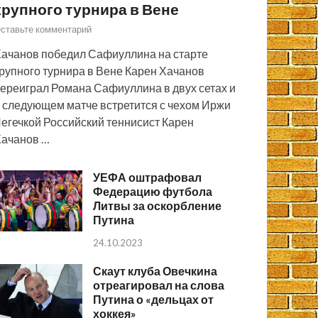
крупного турнира в Вене
ставьте комментарий
ачанов победил Сафиуллина на старте
рупного турнира в Вене Карен Хачанов
ереиграл Романа Сафиуллина в двух сетах и
 следующем матче встретится с чехом Иржи
егечкой Российский теннисист Карен
ачанов …
УЕФА оштрафовал
Федерацию футбола
Литвы за оскорбление
Путина
24.10.2023
Скаут клуба Овечкина
отреагировал на слова
Путина о «дельцах от
хоккея»