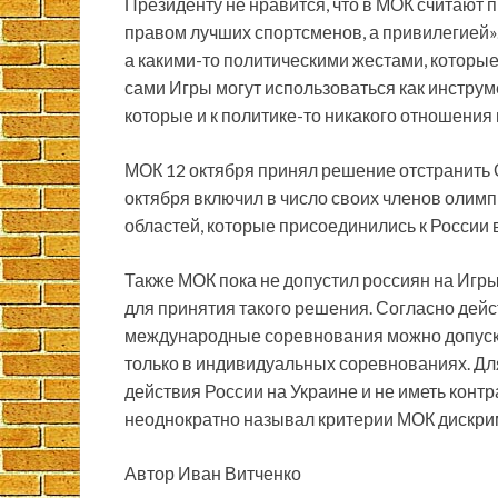
Президенту не нравится, что в МОК считают
правом лучших спортсменов, а привилегией»
а какими-то политическими жестами, которые
сами Игры могут использоваться как инстру
которые и к политике-то никакого отношения 
МОК 12 октября принял решение отстранить Ол
октября включил в число своих членов олим
областей, которые присоединились к России в
Также МОК пока не допустил россиян на Игры 
для принятия такого решения. Согласно дей
международные соревнования можно допускат
только в индивидуальных соревнованиях. Д
действия России на Украине и не иметь кон
неоднократно называл критерии МОК дискр
Автор Иван Витченко