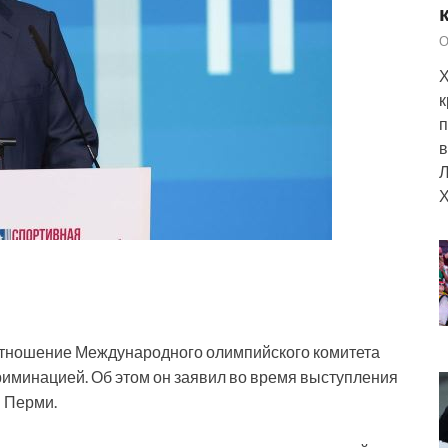
О
Х
к
п
в
Л
Х
отношение Международного олимпийского комитета
риминацией. Об этом он заявил во время выступления
 Перми.