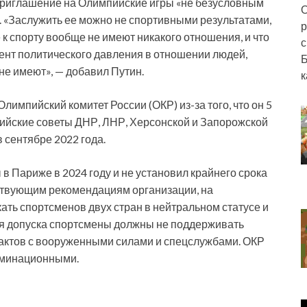
 приглашение на Олимпийские игры «не безусловным
О
. «Заслужить ее можно не спортивными результатами,
р
 к спорту вообще не имеют никакого отношения, и что
с
мент политического давления в отношении людей,
Б
не имеют», — добавил Путин.
к
импийский комитет России (ОКР) из-за того, что он 5
пийские советы ДНР, ЛНР, Херсонской и Запорожской
 сентябре 2022 года.
в Париже в 2024 году и не установил крайнего срока
ствующим рекомендациям организации, на
ь спортсменов двух стран в нейтральном статусе и
ля допуска спортсмены должны не поддерживать
трактов с вооруженными силами и спецслужбами. ОКР
иминационными.