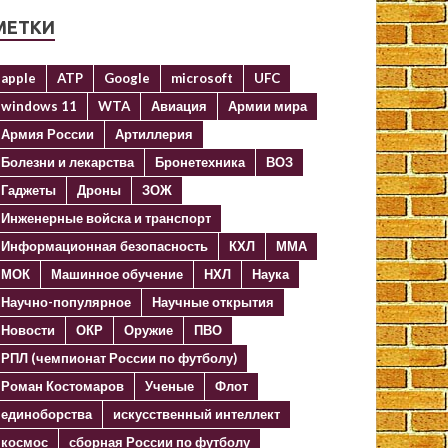
МЕТКИ
apple
ATP
Google
microsoft
UFC
windows 11
WTA
Авиация
Армии мира
Армия России
Артиллерия
Болезни и лекарства
Бронетехника
ВОЗ
Гаджеты
Дроны
ЗОЖ
Инженерные войска и транспорт
Информационная безопасность
КХЛ
ММА
МОК
Машинное обучение
НХЛ
Наука
Научно-популярное
Научные открытия
Новости
ОКР
Оружие
ПВО
РПЛ (чемпионат России по футболу)
Роман Костомаров
Ученые
Флот
единоборства
искусственный интеллект
космос
сборная России по футболу