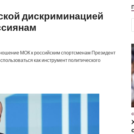
еской дискриминацией
ссиянам
тношение МОК к российским спортсменам
Президент
использоваться как инструмент политического
С