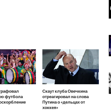
трафовал
Скаут клуба Овечкина
ю футбола
отреагировал на слова
 оскорбление
Путина о «дельцах от
хоккея»