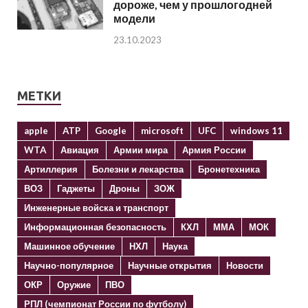
дороже, чем у прошлогодней
модели
23.10.2023
МЕТКИ
apple
ATP
Google
microsoft
UFC
windows 11
WTA
Авиация
Армии мира
Армия России
Артиллерия
Болезни и лекарства
Бронетехника
ВОЗ
Гаджеты
Дроны
ЗОЖ
Инженерные войска и транспорт
Информационная безопасность
КХЛ
ММА
МОК
Машинное обучение
НХЛ
Наука
Научно-популярное
Научные открытия
Новости
ОКР
Оружие
ПВО
РПЛ (чемпионат России по футболу)