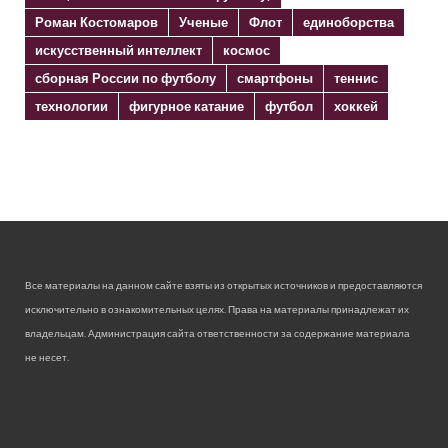
Роман Костомаров
Ученые
Флот
единоборства
искусственный интеллект
космос
сборная России по футболу
смартфоны
теннис
технологии
фигурное катание
футбол
хоккей
Все материалы на данном сайте взяты из открытых источников и предоставляются
исключительно в ознакомительных целях. Права на материалы принадлежат их
владельцам. Администрация сайта ответственности за содержание материала
не несет.