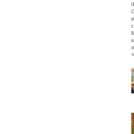
(
О
р
с
Б
к
о
т