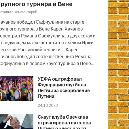
крупного турнира в Вене
ставьте комментарий
ачанов победил Сафиуллина на старте
рупного турнира в Вене Карен Хачанов
ереиграл Романа Сафиуллина в двух сетах и
 следующем матче встретится с чехом Иржи
егечкой Российский теннисист Карен
ачанов победил соотечественника Романа
афиуллина в первом круге турнира в Вене…
УЕФА оштрафовал
Федерацию футбола
Литвы за оскорбление
Путина
24.10.2023
Скаут клуба Овечкина
отреагировал на слова
Путина о «дельцах от