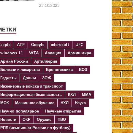
23.10.2023
МЕТКИ
apple
ATP
Google
microsoft
UFC
windows 11
WTA
Авиация
Армии мира
Армия России
Артиллерия
Болезни и лекарства
Бронетехника
ВОЗ
Гаджеты
Дроны
ЗОЖ
Инженерные войска и транспорт
Информационная безопасность
КХЛ
ММА
МОК
Машинное обучение
НХЛ
Наука
Научно-популярное
Научные открытия
Новости
ОКР
Оружие
ПВО
РПЛ (чемпионат России по футболу)