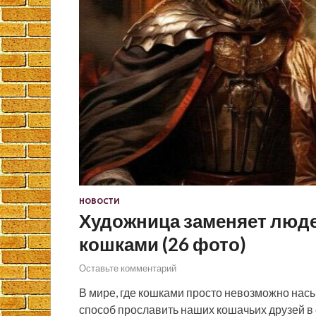
НОВОСТИ
Художница заменяет люде
кошками (26 фото)
Оставьте комментарий
В мире, где кошками просто невозможно нас
способ прославить наших кошачьих друзей в 