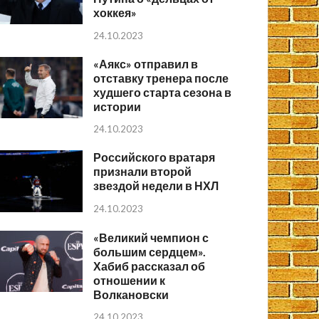
хоккея»
24.10.2023
«Аякс» отправил в
отставку тренера после
худшего старта сезона в
истории
24.10.2023
Российского вратаря
признали второй
звездой недели в НХЛ
24.10.2023
«Великий чемпион с
большим сердцем».
Хабиб рассказал об
отношении к
Волкановски
24.10.2023