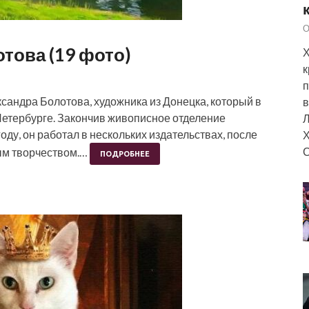
О
това (19 фото)
Х
к
п
андра Болотова, художника из Донецка, который в
в
Петербурге. Закончив живописное отделение
Л
ду, он работал в нескольких издательствах, после
Х
С
ным творчеством.…
ПОДРОБНЕЕ