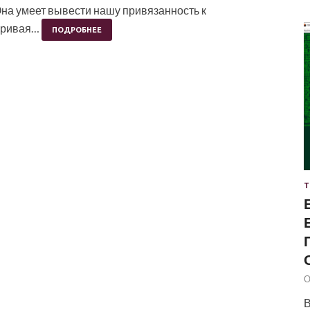
Она умеет вывести нашу привязанность к
даривая…
ПОДРОБНЕЕ
Т
О
В