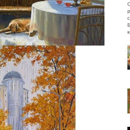
О
р
с
Б
к