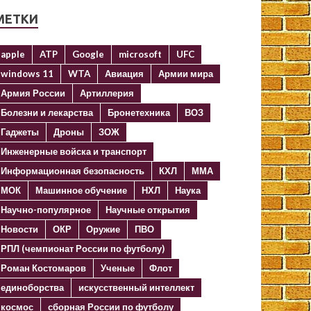
МЕТКИ
apple
ATP
Google
microsoft
UFC
windows 11
WTA
Авиация
Армии мира
Армия России
Артиллерия
Болезни и лекарства
Бронетехника
ВОЗ
Гаджеты
Дроны
ЗОЖ
Инженерные войска и транспорт
Информационная безопасность
КХЛ
ММА
МОК
Машинное обучение
НХЛ
Наука
Научно-популярное
Научные открытия
Новости
ОКР
Оружие
ПВО
РПЛ (чемпионат России по футболу)
Роман Костомаров
Ученые
Флот
единоборства
искусственный интеллект
космос
сборная России по футболу