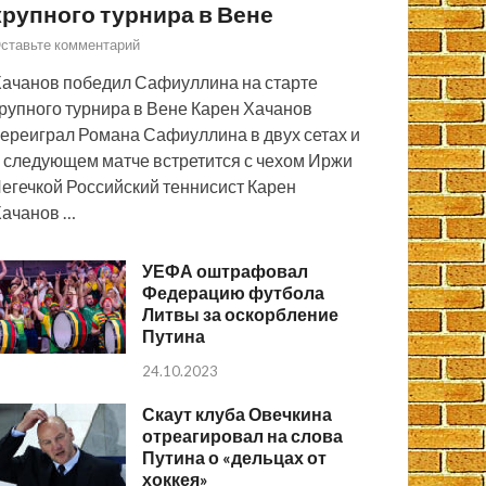
крупного турнира в Вене
ставьте комментарий
ачанов победил Сафиуллина на старте
рупного турнира в Вене Карен Хачанов
ереиграл Романа Сафиуллина в двух сетах и
 следующем матче встретится с чехом Иржи
егечкой Российский теннисист Карен
ачанов …
УЕФА оштрафовал
Федерацию футбола
Литвы за оскорбление
Путина
24.10.2023
Скаут клуба Овечкина
отреагировал на слова
Путина о «дельцах от
хоккея»