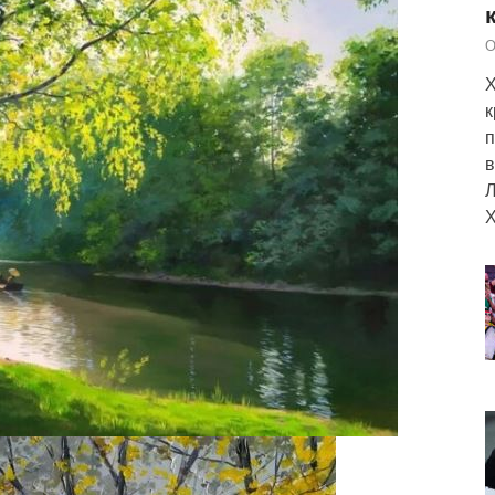
О
Х
к
п
в
Л
Х