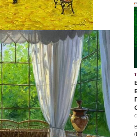
Т
О
В
(