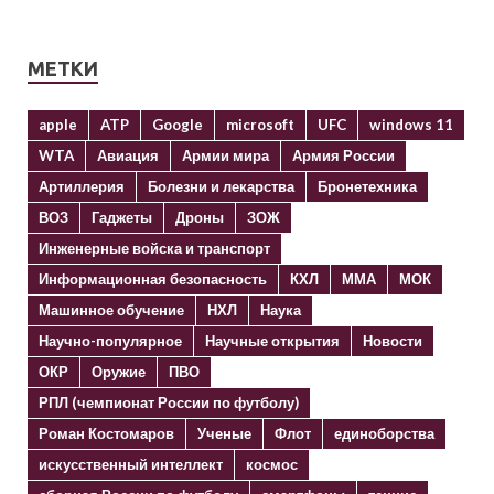
МЕТКИ
apple
ATP
Google
microsoft
UFC
windows 11
WTA
Авиация
Армии мира
Армия России
Артиллерия
Болезни и лекарства
Бронетехника
ВОЗ
Гаджеты
Дроны
ЗОЖ
Инженерные войска и транспорт
Информационная безопасность
КХЛ
ММА
МОК
Машинное обучение
НХЛ
Наука
Научно-популярное
Научные открытия
Новости
ОКР
Оружие
ПВО
РПЛ (чемпионат России по футболу)
Роман Костомаров
Ученые
Флот
единоборства
искусственный интеллект
космос