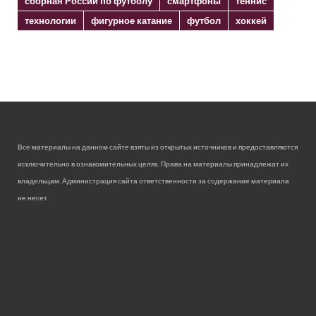
сборная России по футболу
смартфоны
теннис
технологии
фигурное катание
футбол
хоккей
Все материалы на данном сайте взяты из открытых источников и предоставляются
исключительно в ознакомительных целях. Права на материалы принадлежат их
владельцам. Администрация сайта ответственности за содержание материала
не несет.