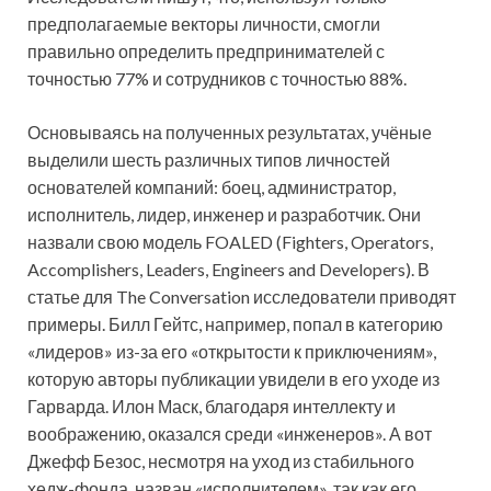
предполагаемые векторы личности, смогли
правильно определить предпринимателей с
точностью 77% и сотрудников с точностью 88%.
Основываясь на полученных результатах, учёные
выделили шесть различных типов личностей
основателей компаний: боец, администратор,
исполнитель, лидер, инженер и разработчик. Они
назвали свою модель FOALED (Fighters, Operators,
Accomplishers, Leaders, Engineers and Developers). В
статье для The Conversation исследователи приводят
примеры. Билл Гейтс, например, попал в категорию
«лидеров» из-за его «открытости к приключениям»,
которую авторы публикации увидели в его уходе из
Гарварда. Илон Маск, благодаря интеллекту и
воображению, оказался среди «инженеров». А вот
Джефф Безос, несмотря на уход из стабильного
хедж-фонда, назван «исполнителем», так как его