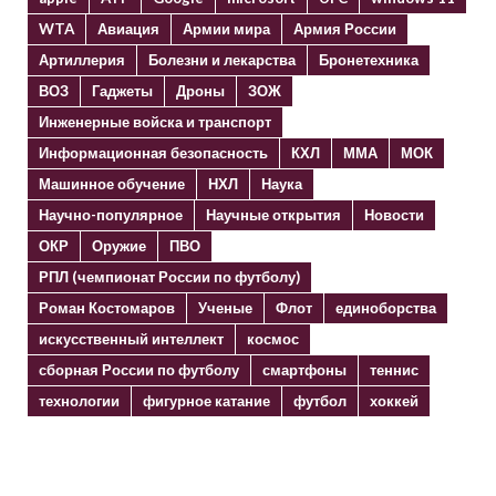
WTA
Авиация
Армии мира
Армия России
Артиллерия
Болезни и лекарства
Бронетехника
ВОЗ
Гаджеты
Дроны
ЗОЖ
Инженерные войска и транспорт
Информационная безопасность
КХЛ
ММА
МОК
Машинное обучение
НХЛ
Наука
Научно-популярное
Научные открытия
Новости
ОКР
Оружие
ПВО
РПЛ (чемпионат России по футболу)
Роман Костомаров
Ученые
Флот
единоборства
искусственный интеллект
космос
сборная России по футболу
смартфоны
теннис
технологии
фигурное катание
футбол
хоккей