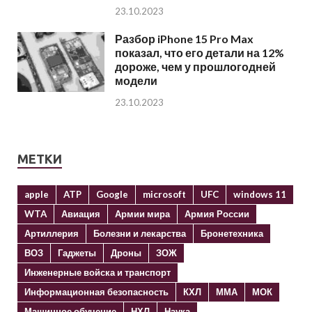
23.10.2023
Разбор iPhone 15 Pro Max
показал, что его детали на 12%
дороже, чем у прошлогодней
модели
23.10.2023
МЕТКИ
apple
ATP
Google
microsoft
UFC
windows 11
WTA
Авиация
Армии мира
Армия России
Артиллерия
Болезни и лекарства
Бронетехника
ВОЗ
Гаджеты
Дроны
ЗОЖ
Инженерные войска и транспорт
Информационная безопасность
КХЛ
ММА
МОК
Машинное обучение
НХЛ
Наука