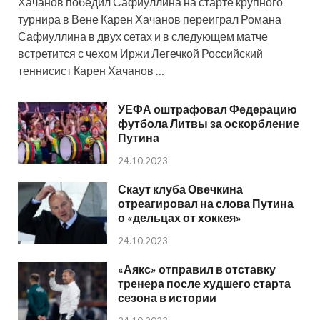
Хачанов победил Сафиуллина на старте крупного
турнира в Вене Карен Хачанов переиграл Романа
Сафиуллина в двух сетах и в следующем матче
встретится с чехом Иржи Легечкой Российский
теннисист Карен Хачанов …
УЕФА оштрафовал Федерацию
футбола Литвы за оскорбление
Путина
24.10.2023
Скаут клуба Овечкина
отреагировал на слова Путина
о «дельцах от хоккея»
24.10.2023
«Аякс» отправил в отставку
тренера после худшего старта
сезона в истории