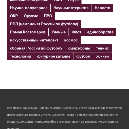
Научно-популярное
Научные открытия
Новости
ОКР
Оружие
ПВО
РПЛ (чемпионат России по футболу)
Роман Костомаров
Ученые
Флот
единоборства
искусственный интеллект
космос
сборная России по футболу
смартфоны
теннис
технологии
фигурное катание
футбол
хоккей
Все материалы на данном сайте взяты из открытых источников и предоставляются
исключительно в ознакомительных целях. Права на материалы принадлежат их
владельцам. Администрация сайта ответственности за содержание материала
не несет.