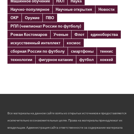
Машинное обучение
НХЛ
Наука
Научно-популярное
Научные открытия
Новости
ОКР
Оружие
ПВО
РПЛ (чемпионат России по футболу)
Роман Костомаров
Ученые
Флот
единоборства
искусственный интеллект
космос
сборная России по футболу
смартфоны
теннис
технологии
фигурное катание
футбол
хоккей
Все материалы на данном сайте взяты из открытых источников и предоставляются
исключительно в ознакомительных целях. Права на материалы принадлежат их
владельцам. Администрация сайта ответственности за содержание материала