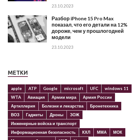
23.10.2023
Разбор iPhone 15 Pro Max
показал, что его детали на 12%
дороже, чем у прошлогодней
модели
23.10.2023
МЕТКИ
apple
ATP
Google
microsoft
UFC
windows 11
WTA
Авиация
Армии мира
Армия России
Артиллерия
Болезни и лекарства
Бронетехника
ВОЗ
Гаджеты
Дроны
ЗОЖ
Инженерные войска и транспорт
Информационная безопасность
КХЛ
ММА
МОК