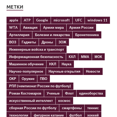
МЕТКИ
apple
ATP
Google
microsoft
UFC
windows 11
WTA
Авиация
Армии мира
Армия России
Артиллерия
Болезни и лекарства
Бронетехника
ВОЗ
Гаджеты
Дроны
ЗОЖ
Инженерные войска и транспорт
Информационная безопасность
КХЛ
ММА
МОК
Машинное обучение
НХЛ
Наука
Научно-популярное
Научные открытия
Новости
ОКР
Оружие
ПВО
РПЛ (чемпионат России по футболу)
Роман Костомаров
Ученые
Флот
единоборства
искусственный интеллект
космос
сборная России по футболу
смартфоны
теннис
технологии
фигурное катание
футбол
хоккей