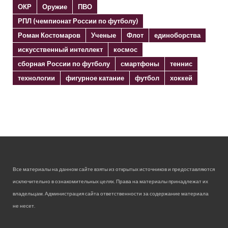
ОКР
Оружие
ПВО
РПЛ (чемпионат России по футболу)
Роман Костомаров
Ученые
Флот
единоборства
искусственный интеллект
космос
сборная России по футболу
смартфоны
теннис
технологии
фигурное катание
футбол
хоккей
Все материалы на данном сайте взяты из открытых источников и предоставляются
исключительно в ознакомительных целях. Права на материалы принадлежат их
владельцам. Администрация сайта ответственности за содержание материала
не несет.