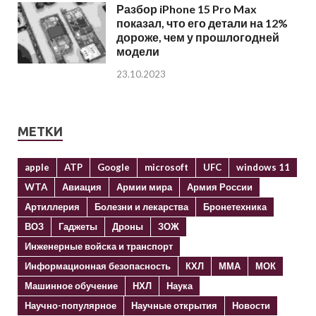
Разбор iPhone 15 Pro Max
показал, что его детали на 12%
дороже, чем у прошлогодней
модели
23.10.2023
МЕТКИ
apple
ATP
Google
microsoft
UFC
windows 11
WTA
Авиация
Армии мира
Армия России
Артиллерия
Болезни и лекарства
Бронетехника
ВОЗ
Гаджеты
Дроны
ЗОЖ
Инженерные войска и транспорт
Информационная безопасность
КХЛ
ММА
МОК
Машинное обучение
НХЛ
Наука
Научно-популярное
Научные открытия
Новости