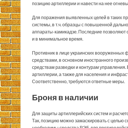
позицию артиллерии и навести на нее огневы
Для поражения выявленных целей в таких пр
системы, в т.ч. образцы с повышенной дальн
аппараты-камикадзе. Последние позволяют о
и в минимальное время.
Противник в лице украинских вооруженных 
средствами, в основном иностранного произв
средствам разведки и контурам управления. 
артиллерии, а также для населения и инфра
Соответственно, требуются ответные меры.
Броня в наличии
Для защиты артиллерийских систем и расчето
Так, позицию можно замаскировать с целью с
необходимы средства РЭБ для противодейс