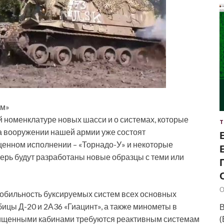
ом»
 номенклатуре новых шасси и о системах, которые
Т
на вооружении нашей армии уже состоят
енном исполнении – «Торнадо-У» и некоторые
рь будут разработаны новые образцы с теми или
О
мобильность буксируемых систем всех основных
бицы Д-20 и 2А36 «Гиацинт», а также минометы в
В
(
ащищенными кабинами требуются реактивным системам