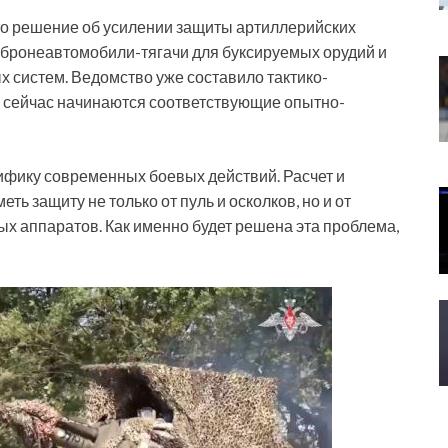
то решение об усилении защиты артиллерийских
 бронеавтомобили-тягачи для буксируемых орудий и
 систем. Ведомство уже составило тактико-
и сейчас начинаются соответствующие опытно-
ифику современных боевых действий. Расчет и
 защиту не только от пуль и осколков, но и от
х аппаратов. Как именно будет решена эта проблема,