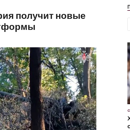
рия получит новые
атформы
С