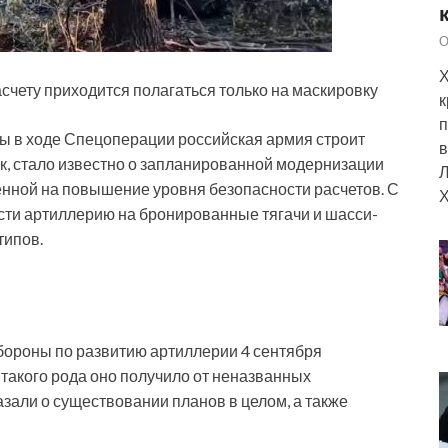
О
Х
асчету приходится полагаться только на маскировку
к
п
ы в ходе Спецоперации российская армия строит
в
к, стало известно о запланированной модернизации
Л
нной на повышение уровня безопасности расчетов. С
Х
сти артиллерию на бронированные тягачи и шасси-
типов.
бороны по развитию артиллерии 4 сентября
акого рода оно получило от неназванных
зали о существовании планов в целом, а также