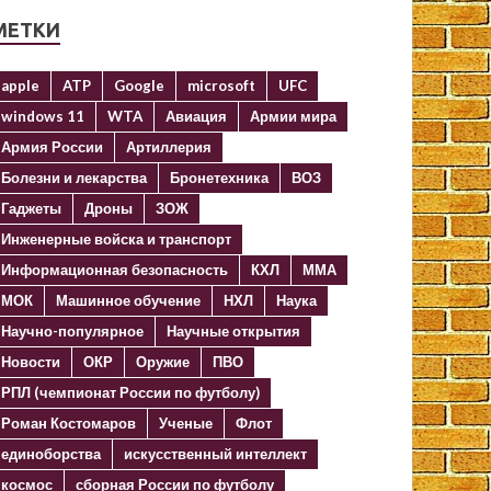
МЕТКИ
apple
ATP
Google
microsoft
UFC
windows 11
WTA
Авиация
Армии мира
Армия России
Артиллерия
Болезни и лекарства
Бронетехника
ВОЗ
Гаджеты
Дроны
ЗОЖ
Инженерные войска и транспорт
Информационная безопасность
КХЛ
ММА
МОК
Машинное обучение
НХЛ
Наука
Научно-популярное
Научные открытия
Новости
ОКР
Оружие
ПВО
РПЛ (чемпионат России по футболу)
Роман Костомаров
Ученые
Флот
единоборства
искусственный интеллект
космос
сборная России по футболу