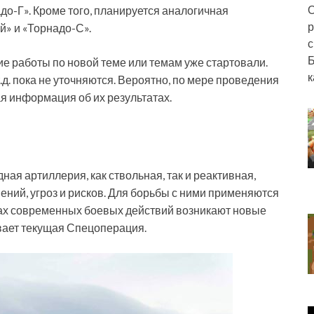
О
адо-Г». Кроме того, планируется аналогичная
р
» и «Торнадо-С».
с
Б
ие работы по новой теме или темам уже стартовали.
к
.д. пока не уточняются. Вероятно, по мере проведения
ая информация об их результатах.
ая артиллерия, как ствольная, так и реактивная,
ений, угроз и рисков. Для борьбы с ними применяются
ках современных боевых действий возникают новые
вает текущая Спецоперация.