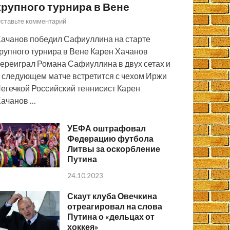
крупного турнира в Вене
ставьте комментарий
ачанов победил Сафиуллина на старте
рупного турнира в Вене Карен Хачанов
ереиграл Романа Сафиуллина в двух сетах и
 следующем матче встретится с чехом Иржи
егечкой Российский теннисист Карен
ачанов …
УЕФА оштрафовал
Федерацию футбола
Литвы за оскорбление
Путина
24.10.2023
Скаут клуба Овечкина
отреагировал на слова
Путина о «дельцах от
хоккея»