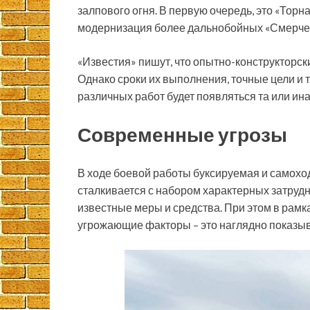
залпового огня. В первую очередь, это «Торн
модернизация более дальнобойных «Смерчей
«Известия» пишут, что опытно-конструкторск
Однако сроки их выполнения, точные цели и т
различных работ будет появляться та или ин
Современные угрозы
В ходе боевой работы буксируемая и самоходн
сталкивается с набором характерных затрудн
известные меры и средства. При этом в рам
угрожающие факторы – это наглядно показы