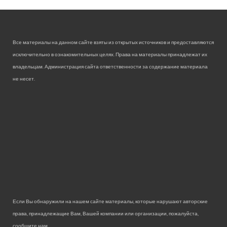
Все материалы на данном сайте взяты из открытых источников и предоставляются
исключительно в ознакомительных целях. Права на материалы принадлежат их
владельцам. Администрация сайта ответственности за содержание материала
не несет.
Если Вы обнаружили на нашем сайте материалы, которые нарушают авторские
права, принадлежащие Вам, Вашей компании или организации, пожалуйста,
сообщите нам.