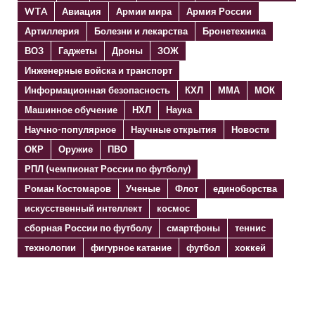
WTA
Авиация
Армии мира
Армия России
Артиллерия
Болезни и лекарства
Бронетехника
ВОЗ
Гаджеты
Дроны
ЗОЖ
Инженерные войска и транспорт
Информационная безопасность
КХЛ
ММА
МОК
Машинное обучение
НХЛ
Наука
Научно-популярное
Научные открытия
Новости
ОКР
Оружие
ПВО
РПЛ (чемпионат России по футболу)
Роман Костомаров
Ученые
Флот
единоборства
искусственный интеллект
космос
сборная России по футболу
смартфоны
теннис
технологии
фигурное катание
футбол
хоккей