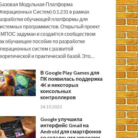
Базовая Модульная Платформа
перационных Систем) 0.1.231 в рамках
азработки обучающей платформы для
истемных программистов. Открытый проект
МПОС задуман и создаётся сообществом
ак обучающее пособие по разработке
перационных систем с развитой
еоретической и практической базой. Это…
В Google Play Games для
ПК появилась поддержка
4K и некоторых
консольных
контроллеров
24.10.2023
Google улучшила
интерфейс Gmail на
Android для смартфонов
со складными экранами