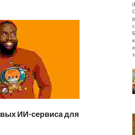
(
О
р
с
Б
к
о
т
овых ИИ-сервиса для