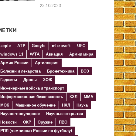
23.10.2023
МЕТКИ
apple
ATP
Google
microsoft
UFC
windows 11
WTA
Авиация
Армии мира
Армия России
Артиллерия
Болезни и лекарства
Бронетехника
ВОЗ
Гаджеты
Дроны
ЗОЖ
Инженерные войска и транспорт
Информационная безопасность
КХЛ
ММА
МОК
Машинное обучение
НХЛ
Наука
Научно-популярное
Научные открытия
Новости
ОКР
Оружие
ПВО
РПЛ (чемпионат России по футболу)