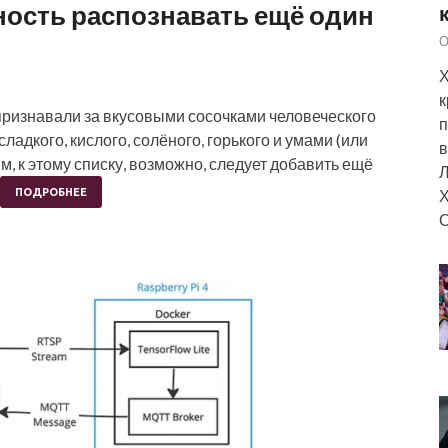
ность распознавать ещё один
О
Х
к
признавали за вкусовыми сосочками человеческого
п
ладкого, кислого, солёного, горького и умами (или
в
, к этому списку, возможно, следует добавить ещё
Л
Х
ПОДРОБНЕЕ
С