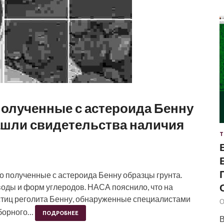
олученные с астероида Бенну
нашли свидетельства наличия
Т
о полученные с астероида Бенну образцы грунта.
воды и форм углеродов. НАСА пояснило, что на
тиц реголита Бенну, обнаруженные специалистами
О
тборного…
ПОДРОБНЕЕ
В