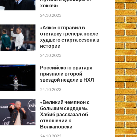
хоккея»
24.10.2023
«Аякс» отправил в
отставку тренера после
худшего старта сезона в
истории
24.10.2023
Российского вратаря
признали второй
звездой недели в НХЛ
24.10.2023
«Великий чемпион с
большим сердцем».
Хабиб рассказал об
отношении к
Волкановски
24.10.2023