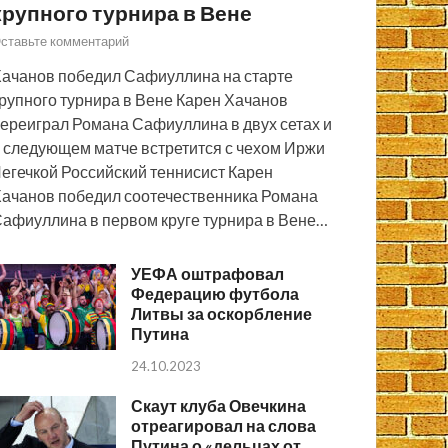
крупного турнира в Вене
ставьте комментарий
ачанов победил Сафиуллина на старте
рупного турнира в Вене Карен Хачанов
ереиграл Романа Сафиуллина в двух сетах и
 следующем матче встретится с чехом Иржи
егечкой Российский теннисист Карен
ачанов победил соотечественника Романа
афиуллина в первом круге турнира в Вене…
УЕФА оштрафовал
Федерацию футбола
Литвы за оскорбление
Путина
24.10.2023
Скаут клуба Овечкина
отреагировал на слова
Путина о «дельцах от