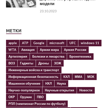
модели
23.10.2023
МЕТКИ
apple
ATP
Google
microsoft
UFC
windows 11
WTA
Авиация
Армии мира
Армия России
Артиллерия
Болезни и лекарства
Бронетехника
ВОЗ
Гаджеты
Дроны
ЗОЖ
Инженерные войска и транспорт
Информационная безопасность
КХЛ
ММА
МОК
Машинное обучение
НХЛ
Наука
Научно-популярное
Научные открытия
Новости
ОКР
Оружие
ПВО
РПЛ (чемпионат России по футболу)