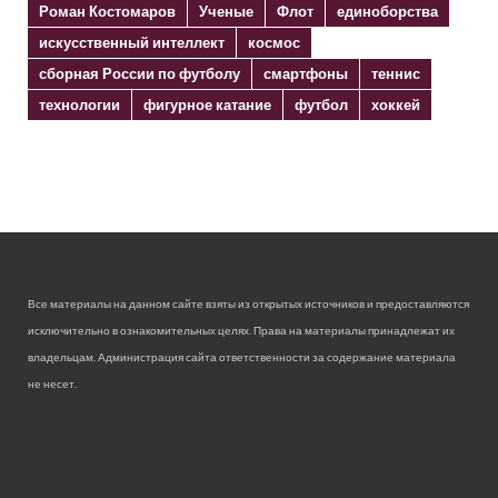
Роман Костомаров
Ученые
Флот
единоборства
искусственный интеллект
космос
сборная России по футболу
смартфоны
теннис
технологии
фигурное катание
футбол
хоккей
Все материалы на данном сайте взяты из открытых источников и предоставляются
исключительно в ознакомительных целях. Права на материалы принадлежат их
владельцам. Администрация сайта ответственности за содержание материала
не несет.