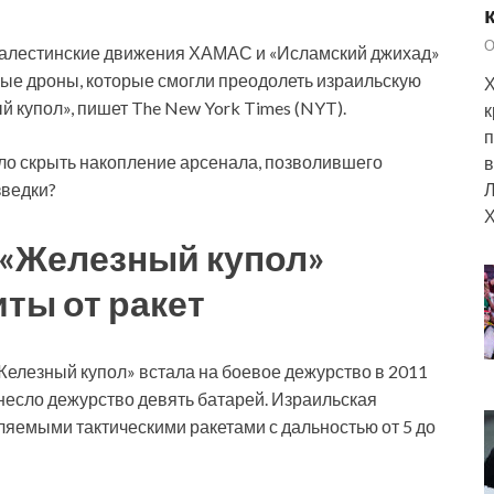
О
палестинские движения ХАМАС и «Исламский джихад»
ые дроны, которые смогли преодолеть израильскую
Х
 купол», пишет The New York Times (NYT).
к
п
ло скрыть накопление арсенала, позволившего
в
Л
зведки?
Х
 «Железный купол»
ты от ракет
елезный купол» встала на боевое дежурство в 2011
 несло дежурство девять батарей. Израильская
яемыми тактическими ракетами с дальностью от 5 до