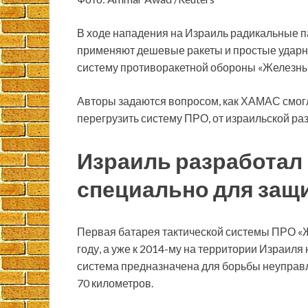
В ходе нападения на Израиль радикальные 
применяют дешевые ракеты и простые ударн
систему противоракетной обороны «Железный
Авторы задаются вопросом, как ХАМАС смог
перегрузить систему ПРО, от израильской ра
Израиль разработал
специально для защи
Первая батарея тактической системы ПРО «Ж
году, а уже к 2014-му на территории Израиля
система предназначена для борьбы неуправл
70 километров.