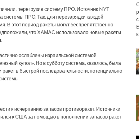
О
еличили, перегрузив систему ПРО. Источник NYT
р
а системы ПРО. Так, для перезарядки каждой
с
мя. В этот период ракеты могут беспрепятственно
Б
редположили, что ХАМАС использовало новые ракеты
к
.
стично ослаблены израильской системой
езный купол». Но в субботу система, казалось, была
 ракет в быстрой последовательности, потенциально
 системы
ести к исчерпанию запасов противоракет. Источники
тился к США за помощью в пополнении запасов ракет