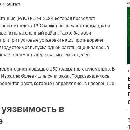
s / Reuters
танция (РЛС) EL/M-2084, которая позволяет
орию ее полета. РЛС может не выдавать команду на
падет в ненаселенный район. Также батарея
р и три пусковые установки на 20 противоракет
 году стоимость пуска одной ракеты оценивалась в
вышает стоимость перехватываемых целей.
ь территорию площадью 150 квадратных километров. В
Т
Израилю более 4,3 тысячи ракет. Тогда заявлялось,
процентов ракет, которые направлялись в населенные
 уязвимость в
О
е
В
(