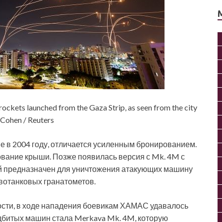
 rockets launched from the Gaza Strip, as seen from the city
 Cohen / Reuters
е в 2004 году, отличается усиленным бронированием.
ование крыши. Позже появилась версия с Mk. 4M с
ый предназначен для уничтожения атакующих машину
вотанковых гранатометов.
ости, в ходе нападения боевикам ХАМАС удавалось
одбитых машин стала Merkava Mk. 4M, которую