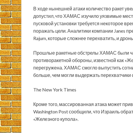
В ходе нынешней атаки количество ракет ув
допустил, что ХАМАС изучило уязвимые мест
пусковой установки требуется некоторое вре
поражать цели. Аналитики компании Janes п
Rajum, которые сложнее перехватить, и дроны
Прошлые ракетные обстрелы ХАМАС были ча
противоракетной обороны, известной как «Жел
перегружена. ХАМАС смогло выпустить сотни
больше, чем могли выдержать перехватчики
The New York Times
Кроме того, массированная атака может прив
Washington Post сообщили, что Израиль обра
«Железного купола».