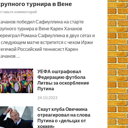
крупного турнира в Вене
ставьте комментарий
ачанов победил Сафиуллина на старте
рупного турнира в Вене Карен Хачанов
ереиграл Романа Сафиуллина в двух сетах и
 следующем матче встретится с чехом Иржи
егечкой Российский теннисист Карен
ачанов …
УЕФА оштрафовал
Федерацию футбола
Литвы за оскорбление
Путина
24.10.2023
Скаут клуба Овечкина
отреагировал на слова
Путина о «дельцах от
хоккея»