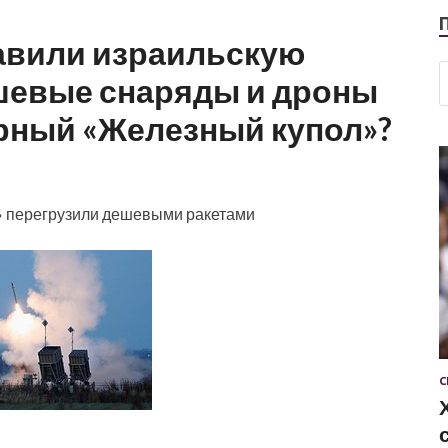
авили израильскую
ешевые снаряды и дроны
рный «Железный купол»?
» перегрузили дешевыми ракетами
С