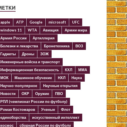
МЕТКИ
apple
ATP
Google
microsoft
UFC
windows 11
WTA
Авиация
Армии мира
Армия России
Артиллерия
Болезни и лекарства
Бронетехника
ВОЗ
Гаджеты
Дроны
ЗОЖ
Инженерные войска и транспорт
Информационная безопасность
КХЛ
ММА
МОК
Машинное обучение
НХЛ
Наука
Научно-популярное
Научные открытия
Новости
ОКР
Оружие
ПВО
РПЛ (чемпионат России по футболу)
Роман Костомаров
Ученые
Флот
единоборства
искусственный интеллект
космос
сборная России по футболу