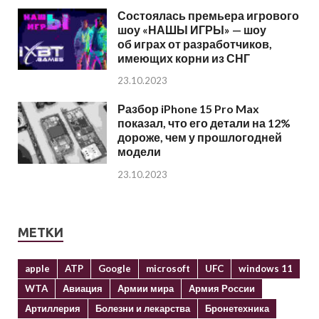
Состоялась премьера игрового
шоу «НАШЫ ИГРЫ» — шоу
об играх от разработчиков,
имеющих корни из СНГ
23.10.2023
Разбор iPhone 15 Pro Max
показал, что его детали на 12%
дороже, чем у прошлогодней
модели
23.10.2023
МЕТКИ
apple
ATP
Google
microsoft
UFC
windows 11
WTA
Авиация
Армии мира
Армия России
Артиллерия
Болезни и лекарства
Бронетехника