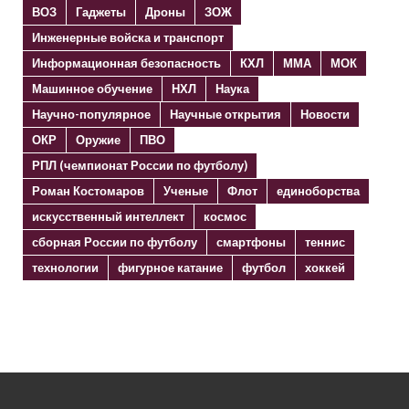
ВОЗ
Гаджеты
Дроны
ЗОЖ
Инженерные войска и транспорт
Информационная безопасность
КХЛ
ММА
МОК
Машинное обучение
НХЛ
Наука
Научно-популярное
Научные открытия
Новости
ОКР
Оружие
ПВО
РПЛ (чемпионат России по футболу)
Роман Костомаров
Ученые
Флот
единоборства
искусственный интеллект
космос
сборная России по футболу
смартфоны
теннис
технологии
фигурное катание
футбол
хоккей