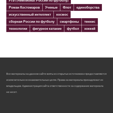
РПЛ (чемпионат России по футболу)
Роман Костомаров
Ученые
Флот
единоборства
искусственный интеллект
космос
сборная России по футболу
смартфоны
теннис
технологии
фигурное катание
футбол
хоккей
Все материалы на данном сайте взяты из открытых источников и предоставляются
исключительно в ознакомительных целях. Права на материалы принадлежат их
владельцам. Администрация сайта ответственности за содержание материала
не несет.