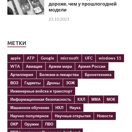
дороже, чем у прошлогодней
модели
23.10.2023
МЕТКИ
apple
ATP
Google
microsoft
UFC
windows 11
WTA
Авиация
Армии мира
Армия России
Артиллерия
Болезни и лекарства
Бронетехника
ВОЗ
Гаджеты
Дроны
ЗОЖ
Инженерные войска и транспорт
Информационная безопасность
КХЛ
ММА
МОК
Машинное обучение
НХЛ
Наука
Научно-популярное
Научные открытия
Новости
ОКР
Оружие
ПВО