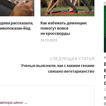
дева рассказала,
Как избежать деменции:
тивопоказан йод
помогут вовсе
не кроссворды
24.10.2023
Т
СЛЕДУЮЩАЯ СТАТЬЯ
Ученые выяснили, как с какими генами
связано вегетарианство
О
В
автора admin →
(