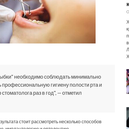
О
Х
к
п
в
Л
Х
лыбки" необходимо соблюдать минимально
ь профессиональную гигиену полости рта и
стоматолога раз в год", — отметил
зультата стоит рассмотреть несколько способов
ию, имплантологию и ортодонтию.