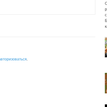
О
р
с
Б
к
авторизоваться
.