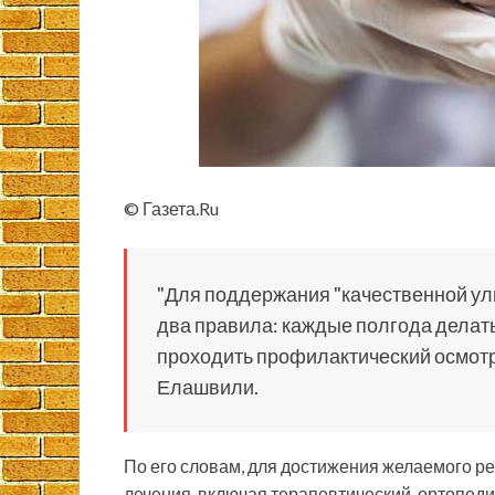
© Газета.Ru
"Для поддержания "качественной у
два правила: каждые полгода делат
проходить профилактический осмотр 
Елашвили.
По его словам, для достижения желаемого ре
лечения, включая терапевтический, ортопед