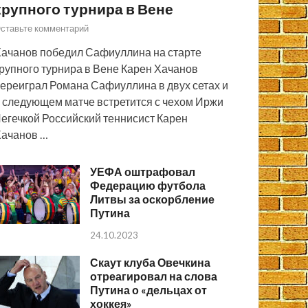
крупного турнира в Вене
ставьте комментарий
ачанов победил Сафиуллина на старте
рупного турнира в Вене Карен Хачанов
ереиграл Романа Сафиуллина в двух сетах и
 следующем матче встретится с чехом Иржи
егечкой Российский теннисист Карен
ачанов …
УЕФА оштрафовал
Федерацию футбола
Литвы за оскорбление
Путина
24.10.2023
Скаут клуба Овечкина
отреагировал на слова
Путина о «дельцах от
хоккея»