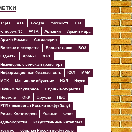
МЕТКИ
apple
ATP
Google
microsoft
UFC
windows 11
WTA
Авиация
Армии мира
Армия России
Артиллерия
Болезни и лекарства
Бронетехника
ВОЗ
Гаджеты
Дроны
ЗОЖ
Инженерные войска и транспорт
Информационная безопасность
КХЛ
ММА
МОК
Машинное обучение
НХЛ
Наука
Научно-популярное
Научные открытия
Новости
ОКР
Оружие
ПВО
РПЛ (чемпионат России по футболу)
Роман Костомаров
Ученые
Флот
единоборства
искусственный интеллект
космос
сборная России по футболу